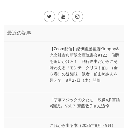
最近の記事
【Zoom配信】紀伊國屋書店Kinoppy&
光文社古典新訳文庫読書会#122 伯爵
を追いかけろ！ 刊行途中だからこそ
味わえる『モンテ゠クリスト伯』（全
６巻）の醍醐味 訳者・前山悠さんを
迎えて 8月27日（木）開催
「字幕マジックの女たち 映像×多言語
×翻訳」 Vol.７ 齋藤敦子さん追悼
これから出る本（2026年8月・9月）