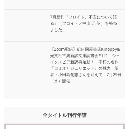
7月新刊『フロイト、不安について語
る』（フロイト／中山 元 訳）を発売し
ました。
【Zoom配信】紀伊國屋書店Kinoppy&
光文社古典新訳文庫読書会#121 シェ
イクスピア新訳再始動！ 不朽の名作
『ロミオとジュリエット』の魅力 訳
者・小田島創志さんを迎えて 7月29日
（水）開催
全タイトル刊行年譜