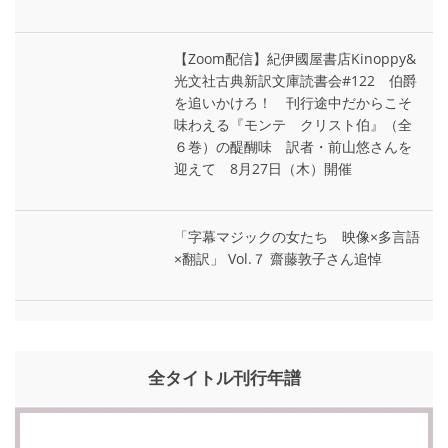
【Zoom配信】紀伊國屋書店Kinoppy&
光文社古典新訳文庫読書会#122 伯爵
を追いかけろ！ 刊行途中だからこそ
味わえる『モンテ゠クリスト伯』（全
６巻）の醍醐味 訳者・前山悠さんを
迎えて 8月27日（木）開催
「字幕マジックの女たち 映像×多言語
×翻訳」 Vol.７ 齋藤敦子さん追悼
全タイトル刊行年譜