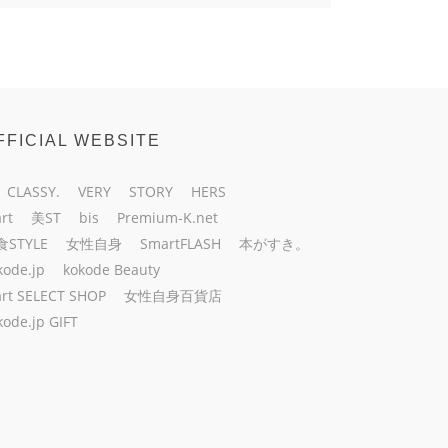
FFICIAL WEBSITE
CLASSY.
VERY
STORY
HERS
rt
美ST
bis
Premium-K.net
食STYLE
女性自身
SmartFLASH
本がすき。
kode.jp
kokode Beauty
rt SELECT SHOP
女性自身百貨店
kode.jp GIFT