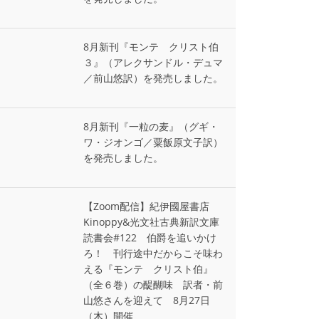
8月新刊『モンテ゠クリスト伯
３』（アレクサンドル・デュマ
／前山悠訳）を発売しました。
8月新刊『一粒の麦』（グギ・
ワ・ジオンゴ／粟飯原文子訳）
を発売しました。
【Zoom配信】紀伊國屋書店
Kinoppy&光文社古典新訳文庫
読書会#122 伯爵を追いかけ
ろ！ 刊行途中だからこそ味わ
える『モンテ゠クリスト伯』
（全６巻）の醍醐味 訳者・前
山悠さんを迎えて 8月27日
（木）開催