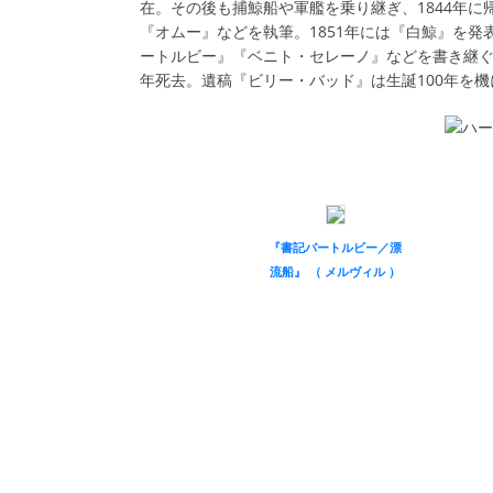
在。その後も捕鯨船や軍艦を乗り継ぎ、1844年
『オムー』などを執筆。1851年には『白鯨』を
ートルビー』『ベニト・セレーノ』などを書き継ぐも
年死去。遺稿『ビリー・バッド』は生誕100年を機
『書記バートルビー／漂
流船』 （ メルヴィル ）