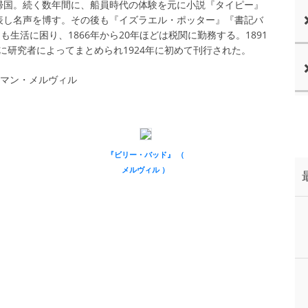
に帰国。続く数年間に、船員時代の体験を元に小説『タイピー』
発表し名声を博す。その後も『イズラエル・ポッター』『書記バ
生活に困り、1866年から20年ほどは税関に勤務する。1891
に研究者によってまとめられ1924年に初めて刊行された。
『ビリー・バッド』 （
メルヴィル ）