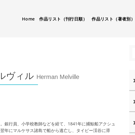
Home
作品リスト（刊行日順）
作品リスト（著者別
ルヴィル
Herman Melville
。銀行員、小学校教師などを経て、1841年に捕鯨船アクシュ
。翌年にマルケサス諸島で船から逃亡し、タイピー渓谷に滞