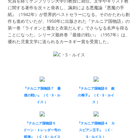
究員を経てケンブリッジ大学の教授に就任。文学やキリスト教
に関する著作を次々と発表し、諷刺による悪魔論『悪魔の手
紙』（1942年）が世界的ベストセラーになる。そのかたわら創
作も進めていたが、1950年に出版された『ナルニア国物語』の
第一巻『ライオンと魔女と衣装だんす』でさらなる名声を得る
ことになった。シリーズ最終巻『最後の戦い』（1957年）は、
優れた児童文学に送られるカーネギー賞を受賞した。
『ナルニア国物語７ 最
『ナルニア国物語６ 銀
後の戦い』 （ C・S・ル
の椅子』 （ C・S・ルイ
イス ）
ス ）
『ナルニア国物語５
『ナルニア国物語４ カ
ドーン・トレッダー号の
スピアン王子』 （ C・
航海』 （ C・S・ルイス
S・ルイス ）