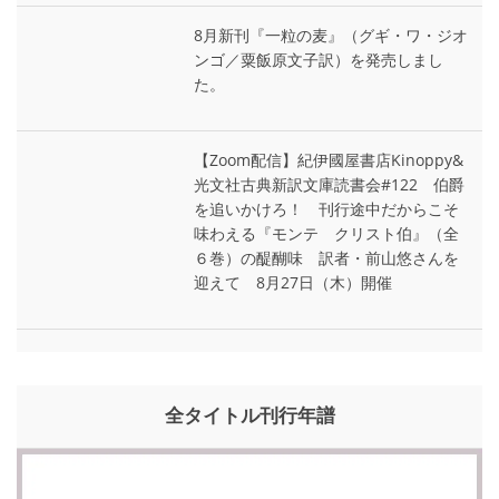
8月新刊『一粒の麦』（グギ・ワ・ジオ
ンゴ／粟飯原文子訳）を発売しまし
た。
【Zoom配信】紀伊國屋書店Kinoppy&
光文社古典新訳文庫読書会#122 伯爵
を追いかけろ！ 刊行途中だからこそ
味わえる『モンテ゠クリスト伯』（全
６巻）の醍醐味 訳者・前山悠さんを
迎えて 8月27日（木）開催
全タイトル刊行年譜