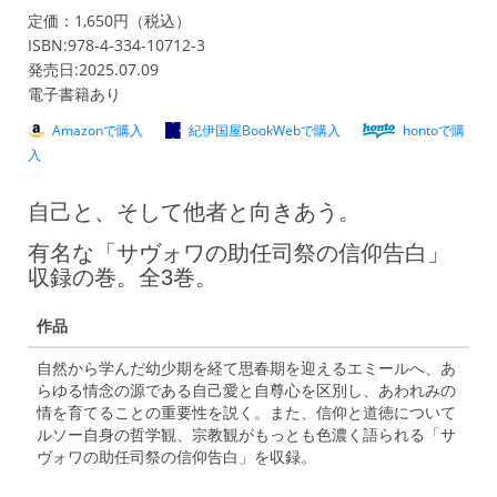
定価：1,650円（税込）
ISBN:978-4-334-10712-3
発売日:2025.07.09
電子書籍あり
Amazonで購入
紀伊国屋BookWebで購入
hontoで購
入
自己と、そして他者と向きあう。
有名な「サヴォワの助任司祭の信仰告白」
収録の巻。全3巻。
作品
自然から学んだ幼少期を経て思春期を迎えるエミールへ、あ
らゆる情念の源である自己愛と自尊心を区別し、あわれみの
情を育てることの重要性を説く。また、信仰と道徳について
ルソー自身の哲学観、宗教観がもっとも色濃く語られる「サ
ヴォワの助任司祭の信仰告白」を収録。