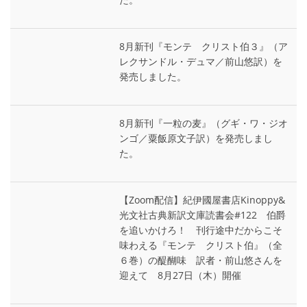
8月新刊『モンテ゠クリスト伯３』（ア
レクサンドル・デュマ／前山悠訳）を
発売しました。
8月新刊『一粒の麦』（グギ・ワ・ジオ
ンゴ／粟飯原文子訳）を発売しまし
た。
【Zoom配信】紀伊國屋書店Kinoppy&
光文社古典新訳文庫読書会#122 伯爵
を追いかけろ！ 刊行途中だからこそ
味わえる『モンテ゠クリスト伯』（全
６巻）の醍醐味 訳者・前山悠さんを
迎えて 8月27日（木）開催