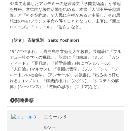
37歳で応募したアカデミーの懸賞論文『学問芸術論』が栄冠
を獲得。意欲的な著作活動を始める。本書『人間不平等起源
論』と『社会契約論』で人民に主権があると主張し、その思
想はのちのフランス革命を導くこととなった。主著に『新エ
ロイーズ』『エミール』『告白』など。
［訳者］ 斉藤悦則 Saito Yoshinori
1947年生まれ。元鹿児島県立短期大学教員。共編著に『ブル
デュー社会学への挑戦』。訳書に『自由論』 (ミル)、『カン
ディード』『寛容論』『哲学書簡』(共にヴォルテール)、
『人口論』(マルサス)、『貧困の哲学』 (プルードン)、『プ
ルードンの社会学』 (アンサール)。共訳書に『出る杭は打た
れる』 (レノレ)、『構成的権力』 (ネグリ)、『システムの解
体』(シャバンス)、『逆転の思考』 (コリア)など。
関連書籍
エミール 3
ルソー