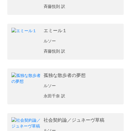
斉藤悦則 訳
エミール１
ルソー
斉藤悦則 訳
孤独な散歩者の夢想
ルソー
永田千奈 訳
社会契約論／ジュネーヴ草稿
ルソー