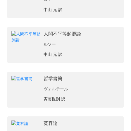
中山 元 訳
人間不平等起源論
ルソー
中山 元 訳
哲学書簡
ヴォルテール
斉藤悦則 訳
寛容論