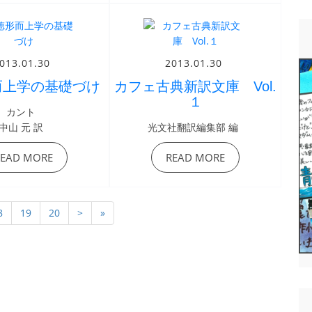
013.01.30
2013.01.30
而上学の基礎づけ
カフェ古典新訳文庫 Vol.
１
カント
中山 元 訳
光文社翻訳編集部 編
READ MORE
READ MORE
8
19
20
>
»