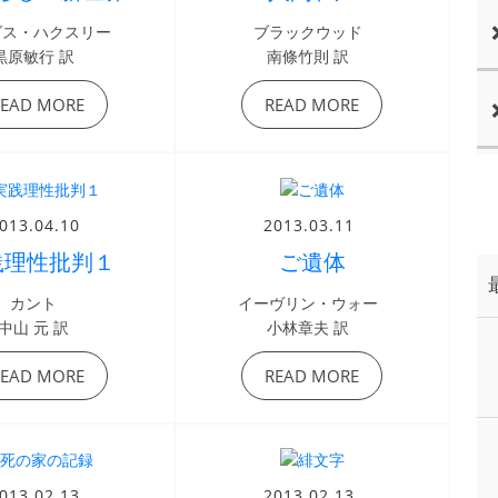
ダス・ハクスリー
ブラックウッド
黒原敏行 訳
南條竹則 訳
READ MORE
READ MORE
013.04.10
2013.03.11
践理性批判１
ご遺体
カント
イーヴリン・ウォー
中山 元 訳
小林章夫 訳
READ MORE
READ MORE
013.02.13
2013.02.13