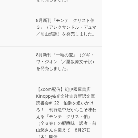
8月新刊『モンテ゠クリスト伯
３』（アレクサンドル・デュマ
／前山悠訳）を発売しました。
8月新刊『一粒の麦』（グギ・
ワ・ジオンゴ／粟飯原文子訳）
を発売しました。
【Zoom配信】紀伊國屋書店
Kinoppy&光文社古典新訳文庫
読書会#122 伯爵を追いかけ
ろ！ 刊行途中だからこそ味わ
える『モンテ゠クリスト伯』
（全６巻）の醍醐味 訳者・前
山悠さんを迎えて 8月27日
（木）開催