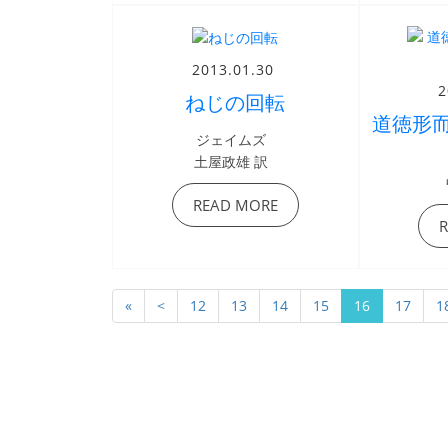
2013.01.30
2
ねじの回転
道徳形
ジェイムズ
土屋政雄 訳
READ MORE
«
<
12
13
14
15
16
17
1