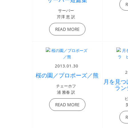
サーバー
芹澤 恵 訳
READ MORE
2013.01.30
2
桜の園／プロポーズ／熊
月を見つ
チェーホフ
ラン
浦 雅春 訳
READ MORE