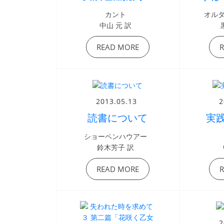
カント
オル
中山 元 訳
READ MORE
2013.05.13
2
読書について
実
ショーペンハウアー
鈴木芳子 訳
READ MORE
2