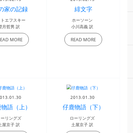
の家の記録
緋文字
ストエフスキー
ホーソーン
望月哲男 訳
小川高義 訳
READ MORE
READ MORE
013.01.30
2013.01.30
鹿物語（上）
仔鹿物語（下）
ローリングズ
ローリングズ
土屋京子 訳
土屋京子 訳