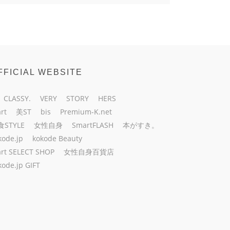
FFICIAL WEBSITE
CLASSY.
VERY
STORY
HERS
rt
美ST
bis
Premium-K.net
食STYLE
女性自身
SmartFLASH
本がすき。
kode.jp
kokode Beauty
rt SELECT SHOP
女性自身百貨店
kode.jp GIFT