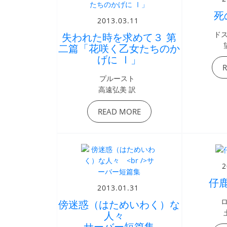
死
2013.03.11
ド
失われた時を求めて３ 第
二篇「花咲く乙女たちのか
げに Ⅰ」
プルースト
高遠弘美 訳
READ MORE
2
仔
2013.01.31
傍迷惑（はためいわく）な
人々
サーバー短篇集