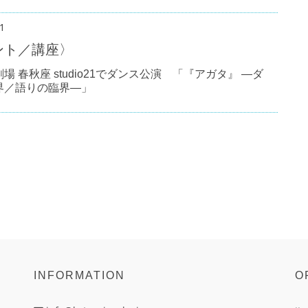
1
ント／講座〉
場 春秋座 studio21でダンス公演 「『アガタ』 ―ダ
界／語りの臨界―」
INFORMATION
O