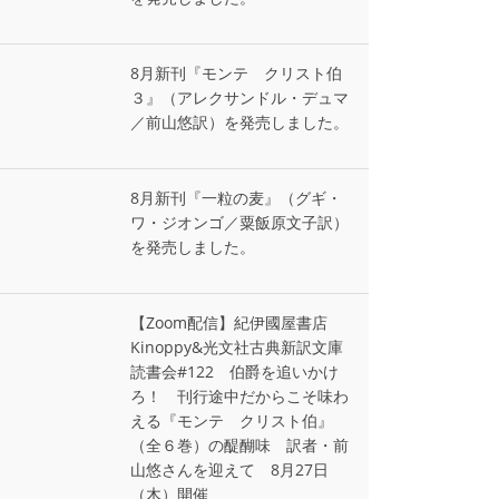
8月新刊『モンテ゠クリスト伯
３』（アレクサンドル・デュマ
／前山悠訳）を発売しました。
8月新刊『一粒の麦』（グギ・
ワ・ジオンゴ／粟飯原文子訳）
を発売しました。
【Zoom配信】紀伊國屋書店
Kinoppy&光文社古典新訳文庫
読書会#122 伯爵を追いかけ
ろ！ 刊行途中だからこそ味わ
える『モンテ゠クリスト伯』
（全６巻）の醍醐味 訳者・前
山悠さんを迎えて 8月27日
（木）開催