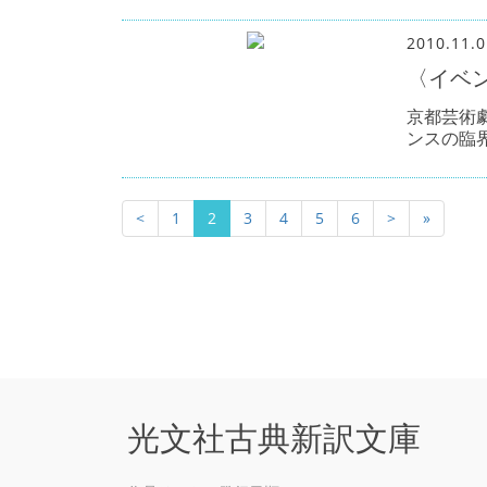
2010.11.0
〈イベ
京都芸術劇
ンスの臨
<
1
2
3
4
5
6
>
»
光文社古典新訳文庫