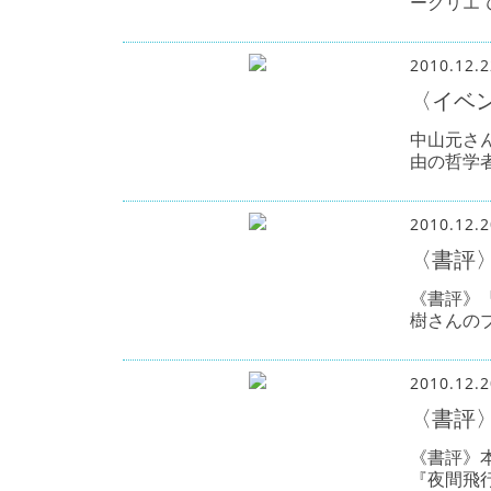
ークリエ
2010.12.2
〈イベ
中山元さ
由の哲学
2010.12.2
〈書評
《書評》
樹さんの
2010.12.2
〈書評
《書評》本
『夜間飛行