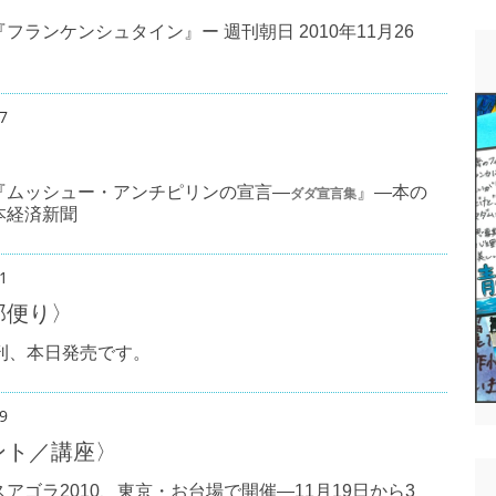
フランケンシュタイン』ー 週刊朝日 2010年11月26
7
〉
『ムッシュー・アンチピリンの宣言―
』―本の
ダダ宣言集
本経済新聞
1
部便り〉
新刊、本日発売です。
9
ント／講座〉
アゴラ2010、東京・お台場で開催―11月19日から3