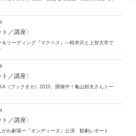
9
ント／講座〉
ー＆リーディング『マクベス』―軽井沢と上智大学で
ト
8
ント／講座〉
OKA（ブックオカ）2010、開催中！亀山郁夫さんトー
4
ント／講座〉
んがわ劇場ー『オンディーヌ』公演 観劇レポート