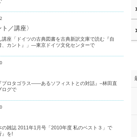
で
2
ント／講座〉
ん講座「ドイツの古典図書を古典新訳文庫で読む『自
者、カント』」―東京ドイツ文化センターで
0
〉
『プロタゴラス――あるソフィストとの対話』–林田直
ブログで
0
〉
の雑誌 2011年1月号「2010年度 私のベスト３」で
』を!