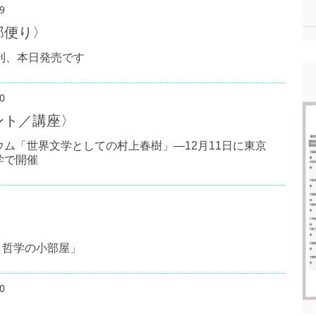
9
部便り〉
新刊、本日発売です
0
ント／講座〉
ウム「世界文学としての村上春樹」―12月11日に東京
学で開催
 哲学の小部屋」
0
〉