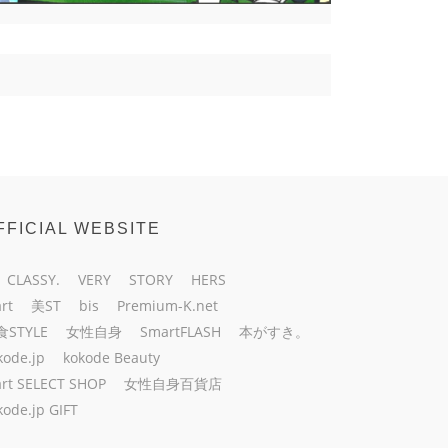
FFICIAL WEBSITE
CLASSY.
VERY
STORY
HERS
rt
美ST
bis
Premium-K.net
食STYLE
女性自身
SmartFLASH
本がすき。
kode.jp
kokode Beauty
rt SELECT SHOP
女性自身百貨店
kode.jp GIFT