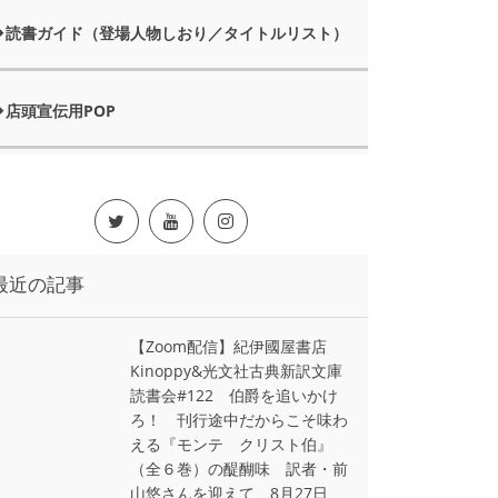
読書ガイド（登場人物しおり／タイトルリスト）
店頭宣伝用POP
最近の記事
【Zoom配信】紀伊國屋書店
Kinoppy&光文社古典新訳文庫
読書会#122 伯爵を追いかけ
ろ！ 刊行途中だからこそ味わ
える『モンテ゠クリスト伯』
（全６巻）の醍醐味 訳者・前
山悠さんを迎えて 8月27日