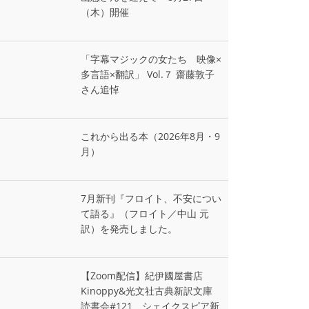
（木）開催
「字幕マジックの女たち 映像×
多言語×翻訳」 Vol.７ 齋藤敦子
さん追悼
これから出る本（2026年8月・9
月）
7月新刊『フロイト、不安につい
て語る』（フロイト／中山 元
訳）を発売しました。
【Zoom配信】紀伊國屋書店
Kinoppy&光文社古典新訳文庫
読書会#121 シェイクスピア新