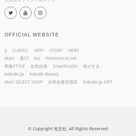
OFFICIAL WEBSITE
JJ
CLASSY.
VERY
STORY
HERS
Mart
美ST
bis
Premium-K.net
和食STYLE
女性自身
SmartFLASH
本がすき。
kokode.jp
kokode Beauty
Mart SELECT SHOP
女性自身百貨店
kokode.jp GIFT
© Copyright 光文社. All Rights Reserved