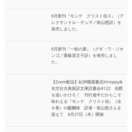
8月新刊『モンテ゠クリスト伯３』（ア
レクサンドル・デュマ／前山悠訳）を
発売しました。
8月新刊『一粒の麦』（グギ・ワ・ジオ
ンゴ／粟飯原文子訳）を発売しまし
た。
【Zoom配信】紀伊國屋書店Kinoppy&
光文社古典新訳文庫読書会#122 伯爵
を追いかけろ！ 刊行途中だからこそ
味わえる『モンテ゠クリスト伯』（全
６巻）の醍醐味 訳者・前山悠さんを
迎えて 8月27日（木）開催