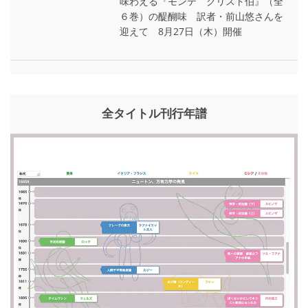
味わえる『モンテ゠クリスト伯』（全
６巻）の醍醐味 訳者・前山悠さんを
迎えて 8月27日（木）開催
全タイトル刊行年譜