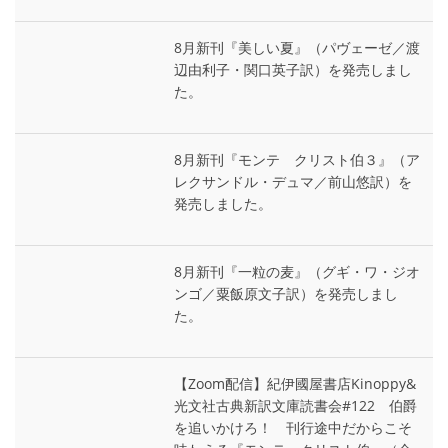
8月新刊『美しい夏』（パヴェーゼ／渡
辺由利子・関口英子訳）を発売しまし
た。
8月新刊『モンテ゠クリスト伯３』（ア
レクサンドル・デュマ／前山悠訳）を
発売しました。
8月新刊『一粒の麦』（グギ・ワ・ジオ
ンゴ／粟飯原文子訳）を発売しまし
た。
【Zoom配信】紀伊國屋書店Kinoppy&
光文社古典新訳文庫読書会#122 伯爵
を追いかけろ！ 刊行途中だからこそ