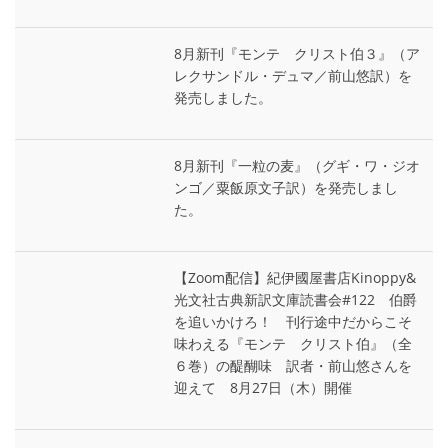
8月新刊『モンテ゠クリスト伯３』（ア
レクサンドル・デュマ／前山悠訳）を
発売しました。
8月新刊『一粒の麦』（グギ・ワ・ジオ
ンゴ／粟飯原文子訳）を発売しまし
た。
【Zoom配信】紀伊國屋書店Kinoppy&
光文社古典新訳文庫読書会#122 伯爵
を追いかけろ！ 刊行途中だからこそ
味わえる『モンテ゠クリスト伯』（全
６巻）の醍醐味 訳者・前山悠さんを
迎えて 8月27日（木）開催