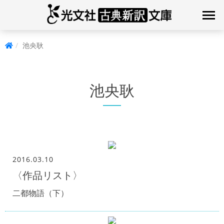
池央耿
池央耿
2016.03.10
〈作品リスト〉
二都物語（下）