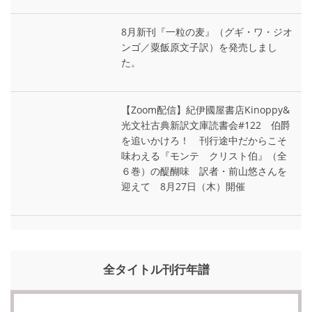
8月新刊『一粒の麦』（グギ・ワ・ジオ
ンゴ／粟飯原文子訳）を発売しまし
た。
【Zoom配信】紀伊國屋書店Kinoppy&
光文社古典新訳文庫読書会#122 伯爵
を追いかけろ！ 刊行途中だからこそ
味わえる『モンテ゠クリスト伯』（全
６巻）の醍醐味 訳者・前山悠さんを
迎えて 8月27日（木）開催
全タイトル刊行年譜