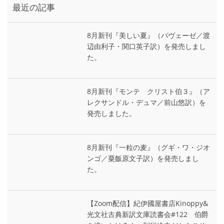
最近の記事
8月新刊『美しい夏』（パヴェーゼ／渡
辺由利子・関口英子訳）を発売しまし
た。
8月新刊『モンテ゠クリスト伯３』（ア
レクサンドル・デュマ／前山悠訳）を
発売しました。
8月新刊『一粒の麦』（グギ・ワ・ジオ
ンゴ／粟飯原文子訳）を発売しまし
た。
【Zoom配信】紀伊國屋書店Kinoppy&
光文社古典新訳文庫読書会#122 伯爵