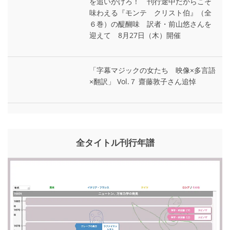
を追いかけろ！ 刊行途中だからこそ
味わえる『モンテ゠クリスト伯』（全
６巻）の醍醐味 訳者・前山悠さんを
迎えて 8月27日（木）開催
「字幕マジックの女たち 映像×多言語
×翻訳」 Vol.７ 齋藤敦子さん追悼
全タイトル刊行年譜