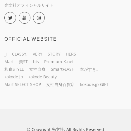
光文社オフィシャルサイト
OFFICIAL WEBSITE
JJ
CLASSY.
VERY
STORY
HERS
Mart
美ST
bis
Premium-K.net
和食STYLE
女性自身
SmartFLASH
本がすき。
kokode.jp
kokode Beauty
Mart SELECT SHOP
女性自身百貨店
kokode.jp GIFT
© Copyright 光文社. All Rights Reserved