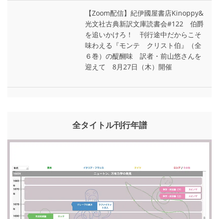
【Zoom配信】紀伊國屋書店Kinoppy&
光文社古典新訳文庫読書会#122 伯爵
を追いかけろ！ 刊行途中だからこそ
味わえる『モンテ゠クリスト伯』（全
６巻）の醍醐味 訳者・前山悠さんを
迎えて 8月27日（木）開催
全タイトル刊行年譜