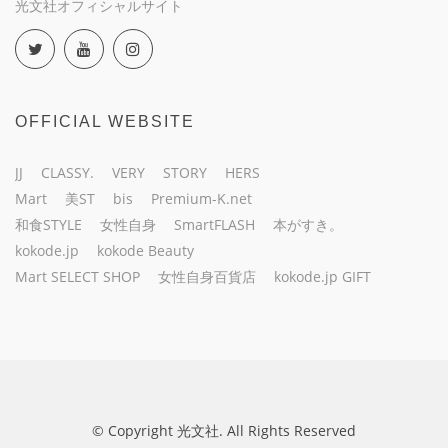
光文社オフィシャルサイト
OFFICIAL WEBSITE
JJ
CLASSY.
VERY
STORY
HERS
Mart
美ST
bis
Premium-K.net
和食STYLE
女性自身
SmartFLASH
本がすき。
kokode.jp
kokode Beauty
Mart SELECT SHOP
女性自身百貨店
kokode.jp GIFT
© Copyright 光文社. All Rights Reserved