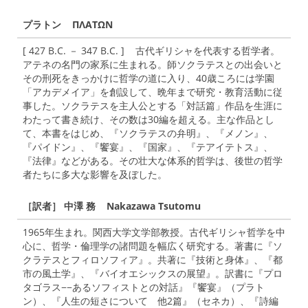
プラトン ΠΛΑΤΩΝ
[ 427 B.C. － 347 B.C. ] 古代ギリシャを代表する哲学者。
アテネの名門の家系に生まれる。師ソクラテスとの出会いと
その刑死をきっかけに哲学の道に入り、40歳ころには学園
「アカデメイア」を創設して、晩年まで研究・教育活動に従
事した。ソクラテスを主人公とする「対話篇」作品を生涯に
わたって書き続け、その数は30編を超える。主な作品とし
て、本書をはじめ、『ソクラテスの弁明』、『メノン』、
『パイドン』、『饗宴』、『国家』、『テアイテトス』、
『法律』などがある。その壮大な体系的哲学は、後世の哲学
者たちに多大な影響を及ぼした。
［訳者］ 中澤 務 Nakazawa Tsutomu
1965年生まれ。関西大学文学部教授。古代ギリシャ哲学を中
心に、哲学・倫理学の諸問題を幅広く研究する。著書に『ソ
クラテスとフィロソフィア』。共著に『技術と身体』、『都
市の風土学』、『バイオエシックスの展望』。訳書に『プロ
タゴラス−−あるソフィストとの対話』『饗宴』（プラト
ン）、『人生の短さについて 他2篇』（セネカ）、『詩編