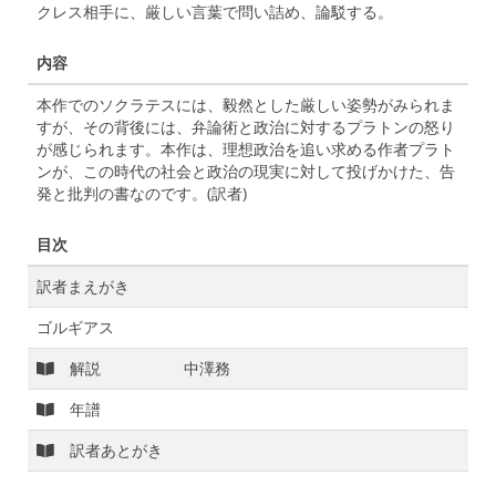
クレス相手に、厳しい言葉で問い詰め、論駁する。
内容
本作でのソクラテスには、毅然とした厳しい姿勢がみられま
すが、その背後には、弁論術と政治に対するプラトンの怒り
が感じられます。本作は、理想政治を追い求める作者プラト
ンが、この時代の社会と政治の現実に対して投げかけた、告
発と批判の書なのです。(訳者)
目次
訳者まえがき
ゴルギアス
解説
中澤務
年譜
訳者あとがき