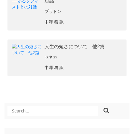
対話
プラトン
中澤 務 訳
人生の短さについて 他2篇
セネカ
中澤 務 訳