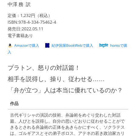
中澤 務 訳
定価：1,232円（税込）
ISBN:978-4-334-75462-4
発売日:2022.05.11
電子書籍あり
Amazonで購入
紀伊国屋BookWebで購入
hontoで購
入
プラトン、怒りの対話篇！
相手を説得し、操り、従わせる……
「弁が立つ」人は本当に優れているのか？
作品
古代ギリシャの演説の技術、弁論術をめぐり交わした対話
篇。人びとを説得し、自分の思いどおりに従わせることがで
きるとされる弁論術の正体をあきらかにすべく、ソクラテス
は、ゴルギアスとその弟子ポロス、アテネの若き政治家カリ