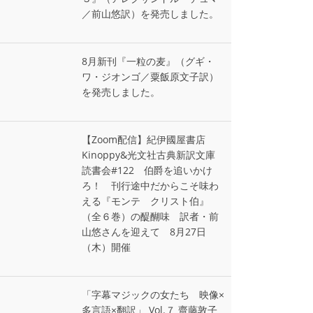
／前山悠訳）を発売しました。
8月新刊『一粒の麦』（グギ・
ワ・ジオンゴ／粟飯原文子訳）
を発売しました。
【Zoom配信】紀伊國屋書店
Kinoppy&光文社古典新訳文庫
読書会#122 伯爵を追いかけ
ろ！ 刊行途中だからこそ味わ
える『モンテ゠クリスト伯』
（全６巻）の醍醐味 訳者・前
山悠さんを迎えて 8月27日
（木）開催
「字幕マジックの女たち 映像×
多言語×翻訳」 Vol.７ 齋藤敦子