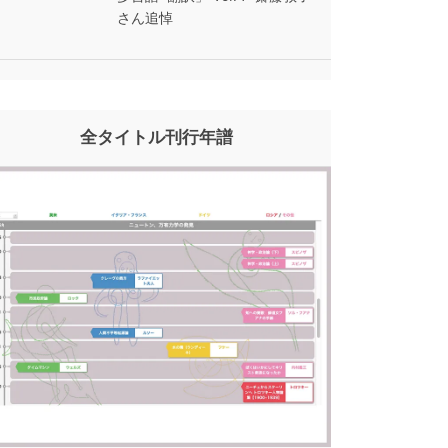
さん追悼
全タイトル刊行年譜