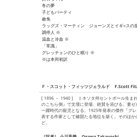
冬の夢
子どもパーティ
赦免
ラッグズ・マーティン゠ジョーンズとイギ○スの皇
調停人 ※
温血と冷血 ※
「常識」
グレッチェンのひと眠り ※
※は本邦初訳
Ｆ・スコット・フィッツジェラルド F.Scott Fitzg
[ 1896 － 1940 ] ミネソタ州セントポー
のこちら側』で文壇に登場、絶賛を浴びる。妻ゼ
一躍時代の寵児となる。1925年発表の傑作『グ
表する作家として確固たる地位を築く。そのほか
ど。
［訳者］ 小川高義 Ogawa Takayoshi