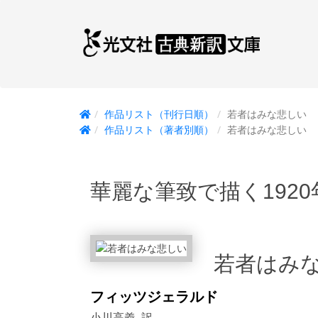
作品リスト（刊行日順）
若者はみな悲しい
作品リスト（著者別順）
若者はみな悲しい
華麗な筆致で描く192
若者はみ
フィッツジェラルド
小川高義 訳