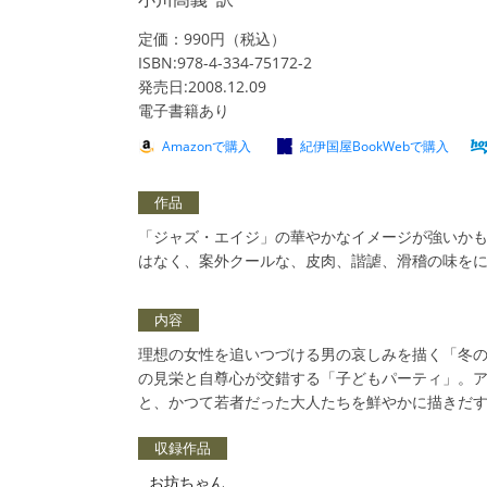
定価：990円（税込）
ISBN:978-4-334-75172-2
発売日:2008.12.09
電子書籍あり
Amazonで購入
紀伊国屋BookWebで購入
作品
「ジャズ・エイジ」の華やかなイメージが強いか
はなく、案外クールな、皮肉、諧謔、滑稽の味を
内容
理想の女性を追いつづける男の哀しみを描く「冬
の見栄と自尊心が交錯する「子どもパーティ」。ア
と、かつて若者だった大人たちを鮮やかに描きだ
収録作品
お坊ちゃん