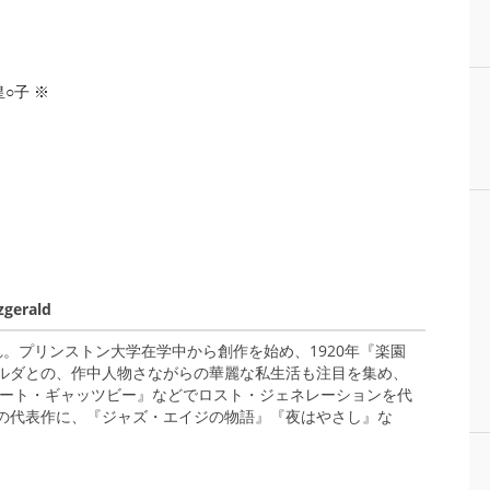
○子 ※
erald
ル生まれ。プリンストン大学在学中から創作を始め、1920年『楽園
ルダとの、作中人物さながらの華麗な私生活も注目を集め、
レート・ギャッツビー』などでロスト・ジェネレーションを代
の代表作に、『ジャズ・エイジの物語』『夜はやさし』な