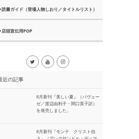
読書ガイド（登場人物しおり／タイトルリスト）
店頭宣伝用POP
最近の記事
8月新刊『美しい夏』（パヴェー
ゼ／渡辺由利子・関口英子訳）
を発売しました。
8月新刊『モンテ゠クリスト伯
３』（アレクサンドル・デュマ