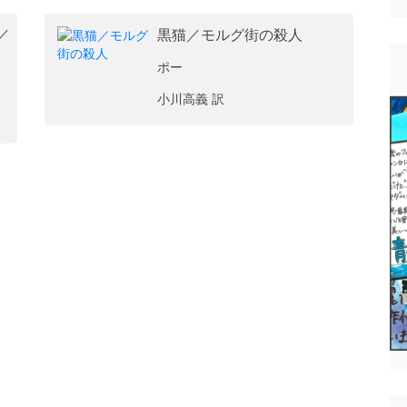
／
黒猫／モルグ街の殺人
ポー
小川高義 訳