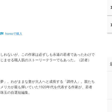
hontoで購入
もしれないが、この作家は必ずしも永遠の若者であったわけで
にじませる職人肌のストーリーテラーでもあった。（訳者）
の夢」。わがままな妻が大人へと成長する「調停人」。親たち
メリカが最も輝いていた1920年代を代表する作家が、若者
す珠玉の自選短編集。