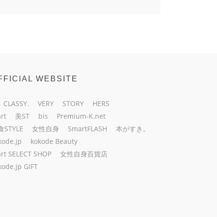
FFICIAL WEBSITE
CLASSY.
VERY
STORY
HERS
rt
美ST
bis
Premium-K.net
食STYLE
女性自身
SmartFLASH
本がすき。
kode.jp
kokode Beauty
rt SELECT SHOP
女性自身百貨店
kode.jp GIFT