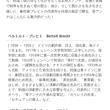
ら、戦場で抜け目なく生計を立てる女商人アンナ。度胸と愛嬌
で戦争を生きぬく母の賢さ、強さ、そして愚かさを生き生きと
描いた、劇作家ブレヒトの代表作を待望の新訳で贈る。母アン
ナはこんなにも魅力的だった！
ベルトルト・ブレヒト Bertolt Brecht
[ 1898 － 1956 ] ドイツの劇作家、詩人、演出家。南ドイ
ツ生まれ。1917年ミュンヘン大学哲学部に入学したのち、医
学部に転部。1918年に第一次世界大戦に召集され衛生兵とし
て勤務。1922年ミュンヘンで初演の『夜打つ太鼓』が成功を
おさめ、一躍脚光を浴びる。ナチスの弾圧を逃れ、1933年か
ら北欧、アメリカと亡命生活を続ける。戦後は東ドイツに戻
り、劇団を設立。自らの演劇活動を再開させたが1956年心筋
梗塞のため死去。「叙事的演劇」「異化効果」「教育劇」を
はじめ、さまざまな新しい演劇の理論を生みだし実践するこ
とで、戦後の演劇界に大きな影響を与えた。代表作に『三文
オペラ』『母アンナの子連れ従軍記』『ガリレイの生涯』
『セチュアンの善人』など。