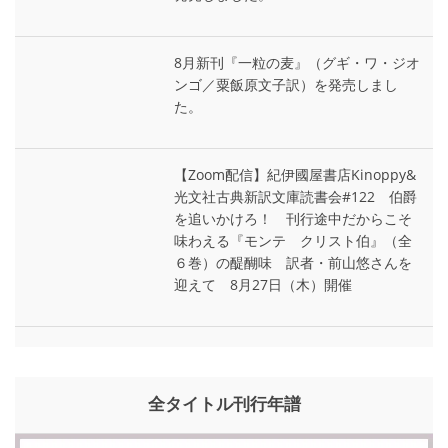
8月新刊『一粒の麦』（グギ・ワ・ジオ
ンゴ／粟飯原文子訳）を発売しまし
た。
【Zoom配信】紀伊國屋書店Kinoppy&
光文社古典新訳文庫読書会#122 伯爵
を追いかけろ！ 刊行途中だからこそ
味わえる『モンテ゠クリスト伯』（全
６巻）の醍醐味 訳者・前山悠さんを
迎えて 8月27日（木）開催
全タイトル刊行年譜