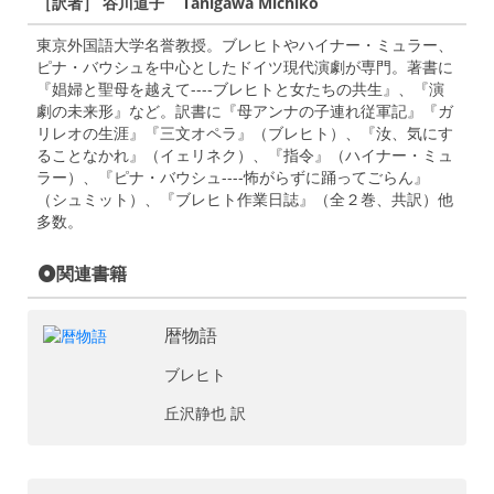
［訳者］ 谷川道子 Tanigawa Michiko
東京外国語大学名誉教授。ブレヒトやハイナー・ミュラー、
ピナ・バウシュを中心としたドイツ現代演劇が専門。著書に
『娼婦と聖母を越えて----ブレヒトと女たちの共生』、『演
劇の未来形』など。訳書に『母アンナの子連れ従軍記』『ガ
リレオの生涯』『三文オペラ』（ブレヒト）、『汝、気にす
ることなかれ』（イェリネク）、『指令』（ハイナー・ミュ
ラー）、『ピナ・バウシュ----怖がらずに踊ってごらん』
（シュミット）、『ブレヒト作業日誌』（全２巻、共訳）他
多数。
関連書籍
暦物語
ブレヒト
丘沢静也 訳