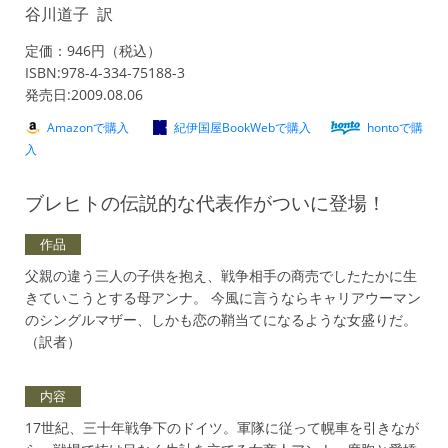
谷川道子 訳
定価：946円（税込）
ISBN:978-4-334-75188-3
発売日:2009.08.06
Amazonで購入
紀伊国屋BookWebで購入
hontoで購
入
ブレヒトの伝説的な代表作がついに登場！
作品
父親の違う三人の子供を抱え、戦争相手の商売でしたたかに生
きていこうとする母アンナ。 今風に言うならキャリアウーマン
のシングルマザー、しかも恋の鞘当てになるような女盛りだ。
（訳者）
内容
17世紀、三十年戦争下のドイツ。軍隊に従って幌車を引きなが