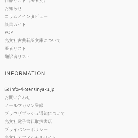
作品リスト（著者別）
お知らせ
コラム／インタビュー
読書ガイド
POP
光文社古典新訳文庫について
著者リスト
翻訳者リスト
INFORMATION
info@kotensinyaku.jp
お問い合わせ
メールマガジン登録
ブラウザプッシュ通知について
光文社電子書籍取扱書店
プライバシーポリシー
光文社オフィシャルサイト