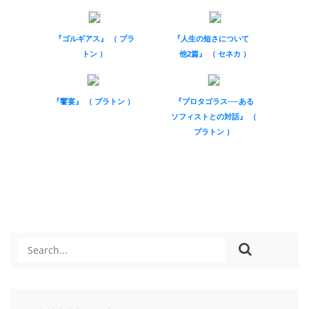
『ゴルギアス』 （ プラ
『人生の短さについて
トン ）
他2篇』 （ セネカ ）
『饗宴』 （ プラトン ）
『プロタゴラス──ある
ソフィストとの対話』 （
プラトン ）