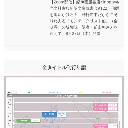
【Zoom配信】紀伊國屋書店Kinoppy&
光文社古典新訳文庫読書会#122 伯爵
を追いかけろ！ 刊行途中だからこそ
味わえる『モンテ゠クリスト伯』（全
６巻）の醍醐味 訳者・前山悠さんを
迎えて 8月27日（木）開催
全タイトル刊行年譜