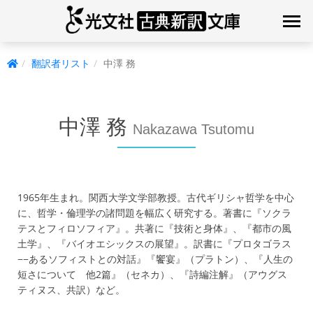
翻訳者リスト
中澤 務
中澤 務
Nakazawa Tsutomu
1965年生まれ。関西大学文学部教授。古代ギリシャ哲学を中心
に、哲学・倫理学の諸問題を幅広く研究する。著書に『ソクラ
テスとフィロソフィア』。共著に『技術と身体』、『都市の風
土学』、『バイオエシックスの展望』。訳書に『プロタゴラス
−−あるソフィストとの対話』『饗宴』（プラトン）、『人生の
短さについて 他2篇』（セネカ）、『詩編注解』（アウグス
ティヌス、共訳）など。