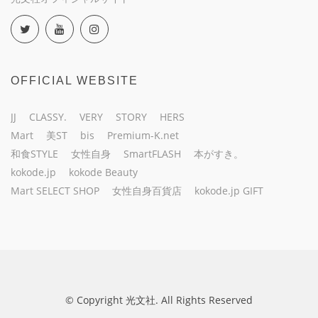
OFFICIAL WEBSITE
JJ
CLASSY.
VERY
STORY
HERS
Mart
美ST
bis
Premium-K.net
和食STYLE
女性自身
SmartFLASH
本がすき。
kokode.jp
kokode Beauty
Mart SELECT SHOP
女性自身百貨店
kokode.jp GIFT
© Copyright 光文社. All Rights Reserved