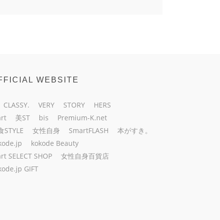
FFICIAL WEBSITE
CLASSY.
VERY
STORY
HERS
rt
美ST
bis
Premium-K.net
食STYLE
女性自身
SmartFLASH
本がすき。
kode.jp
kokode Beauty
rt SELECT SHOP
女性自身百貨店
kode.jp GIFT