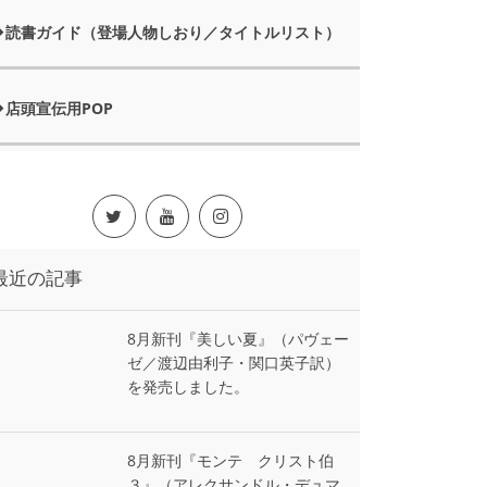
読書ガイド（登場人物しおり／タイトルリスト）
店頭宣伝用POP
最近の記事
8月新刊『美しい夏』（パヴェー
ゼ／渡辺由利子・関口英子訳）
を発売しました。
8月新刊『モンテ゠クリスト伯
３』（アレクサンドル・デュマ