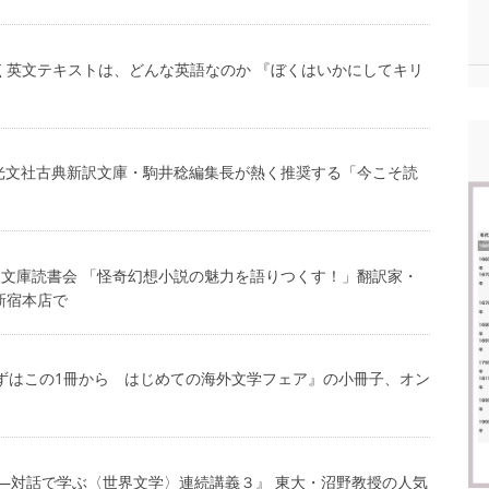
が書く英文テキストは、どんな英語なのか 『ぼくはいかにしてキリ
配布中！「光文社古典新訳文庫・駒井稔編集長が熱く推奨する「今こそ読
社古典新訳文庫読書会 「怪奇幻想小説の魅力を語りつくす！」翻訳家・
新宿本店で
きもまずはこの1冊から はじめての海外文学フェア』の小冊子、オン
る ――対話で学ぶ〈世界文学〉連続講義３』 東大・沼野教授の人気