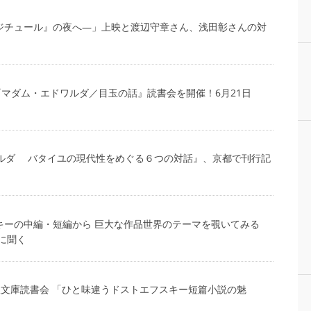
―『イジチュール』の夜へ―」上映と渡辺守章さん、浅田彰さんの対
」で『マダム・エドワルダ／目玉の話』読書会を開催！6月21日
・エドワルダ バタイユの現代性をめぐる６つの対話』、京都で刊行記
フスキーの中編・短編から 巨大な作品世界のテーマを覗いてみる
に聞く
社古典新訳文庫読書会 「ひと味違うドストエフスキー短篇小説の魅