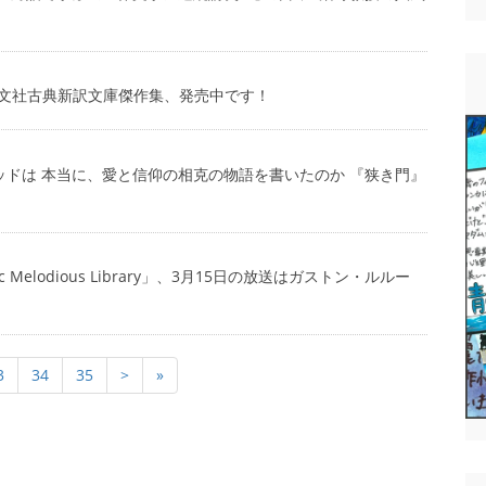
ket」光文社古典新訳文庫傑作集、発売中です！
・ジッドは 本当に、愛と信仰の相克の物語を書いたのか 『狭き門』
nic Melodious Library」、3月15日の放送はガストン・ルルー
3
34
35
>
»