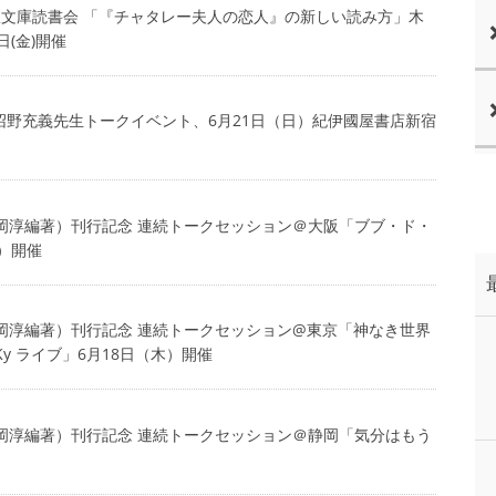
社古典新訳文庫読書会 「『チャタレー夫人の恋人』の新しい読み方」木
(金)開催
前！沼野充義先生トークイベント、6月21日（日）紀伊國屋書店新宿
』（大岡淳編著）刊行記念 連続トークセッション＠大阪「ブブ・ド・
金）開催
』（大岡淳編著）刊行記念 連続トークセッション@東京「神なき世界
y ライブ」6月18日（木）開催
』（大岡淳編著）刊行記念 連続トークセッション＠静岡「気分はもう