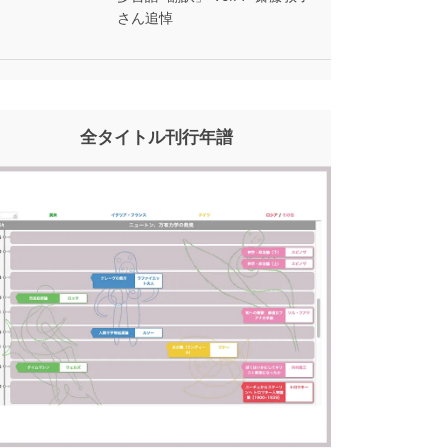
さん追悼
全タイトル刊行年譜