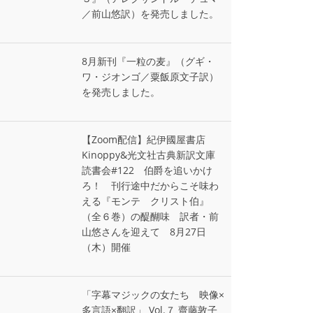
／前山悠訳）を発売しました。
8月新刊『一粒の麦』（グギ・
ワ・ジオンゴ／粟飯原文子訳）
を発売しました。
【Zoom配信】紀伊國屋書店
Kinoppy&光文社古典新訳文庫
読書会#122 伯爵を追いかけ
ろ！ 刊行途中だからこそ味わ
える『モンテ゠クリスト伯』
（全６巻）の醍醐味 訳者・前
山悠さんを迎えて 8月27日
（木）開催
「字幕マジックの女たち 映像×
多言語×翻訳」 Vol.７ 齋藤敦子