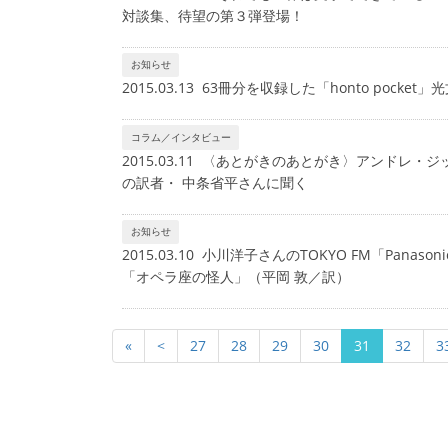
対談集、待望の第３弾登場！
お知らせ
2015.03.13 63冊分を収録した「honto poc
コラム／インタビュー
2015.03.11 〈あとがきのあとがき〉アンドレ
の訳者・ 中条省平さんに聞く
お知らせ
2015.03.10 小川洋子さんのTOKYO FM「Panaso
「オペラ座の怪人」（平岡 敦／訳）
«
<
27
28
29
30
31
32
3