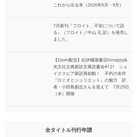
これから出る本（2026年8月・9月）
7月新刊『フロイト、不安について語
る』（フロイト／中山 元 訳）を発売し
ました。
【Zoom配信】紀伊國屋書店Kinoppy&
光文社古典新訳文庫読書会#121 シェ
イクスピア新訳再始動！ 不朽の名作
『ロミオとジュリエット』の魅力 訳
者・小田島創志さんを迎えて 7月29日
（水）開催
全タイトル刊行年譜