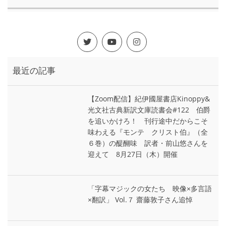
最近の記事
【Zoom配信】紀伊國屋書店Kinoppy&
光文社古典新訳文庫読書会#122 伯爵
を追いかけろ！ 刊行途中だからこそ
味わえる『モンテ゠クリスト伯』（全
６巻）の醍醐味 訳者・前山悠さんを
迎えて 8月27日（木）開催
「字幕マジックの女たち 映像×多言語
×翻訳」 Vol.７ 齋藤敦子さん追悼