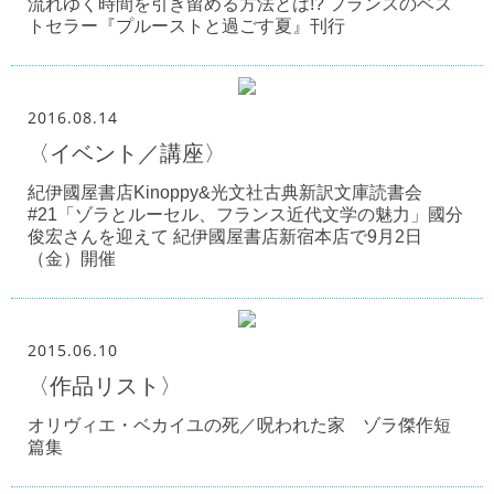
流れゆく時間を引き留める方法とは!? フランスのベス
トセラー『プルーストと過ごす夏』刊行
2016.08.14
〈イベント／講座〉
紀伊國屋書店Kinoppy&光文社古典新訳文庫読書会
#21「ゾラとルーセル、フランス近代文学の魅力」國分
俊宏さんを迎えて 紀伊國屋書店新宿本店で9月2日
（金）開催
2015.06.10
〈作品リスト〉
オリヴィエ・ベカイユの死／呪われた家 ゾラ傑作短
篇集