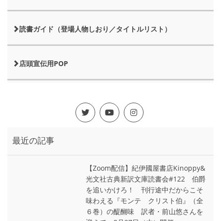
読書ガイド（登場人物しおり／タイトルリスト）
店頭宣伝用POP
最近の記事
【Zoom配信】紀伊國屋書店Kinoppy&
光文社古典新訳文庫読書会#122 伯爵
を追いかけろ！ 刊行途中だからこそ
味わえる『モンテ゠クリスト伯』（全
６巻）の醍醐味 訳者・前山悠さんを