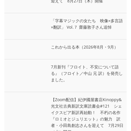
迎えて 8月27日（木）開催
「字幕マジックの女たち 映像×多言語
×翻訳」 Vol.７ 齋藤敦子さん追悼
これから出る本（2026年8月・9月）
7月新刊『フロイト、不安について語
る』（フロイト／中山 元 訳）を発売し
ました。
【Zoom配信】紀伊國屋書店Kinoppy&
光文社古典新訳文庫読書会#121 シェ
イクスピア新訳再始動！ 不朽の名作
『ロミオとジュリエット』の魅力 訳
者・小田島創志さんを迎えて 7月29日