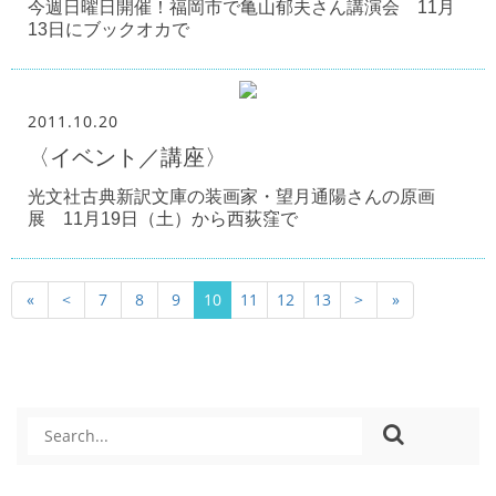
今週日曜日開催！福岡市で亀山郁夫さん講演会 11月
13日にブックオカで
2011.10.20
〈イベント／講座〉
光文社古典新訳文庫の装画家・望月通陽さんの原画
展 11月19日（土）から西荻窪で
«
<
7
8
9
10
11
12
13
>
»