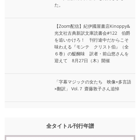
た。
【Zoom配信】紀伊國屋書店Kinoppy&
光文社古典新訳文庫読書会#122 伯爵
を追いかけろ！ 刊行途中だからこそ
味わえる『モンテ゠クリスト伯』（全
６巻）の醍醐味 訳者・前山悠さんを
迎えて 8月27日（木）開催
「字幕マジックの女たち 映像×多言語
×翻訳」 Vol.７ 齋藤敦子さん追悼
全タイトル刊行年譜