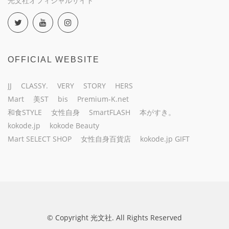
光文社オフィシャルサイト
OFFICIAL WEBSITE
JJ
CLASSY.
VERY
STORY
HERS
Mart
美ST
bis
Premium-K.net
和食STYLE
女性自身
SmartFLASH
本がすき。
kokode.jp
kokode Beauty
Mart SELECT SHOP
女性自身百貨店
kokode.jp GIFT
© Copyright 光文社. All Rights Reserved