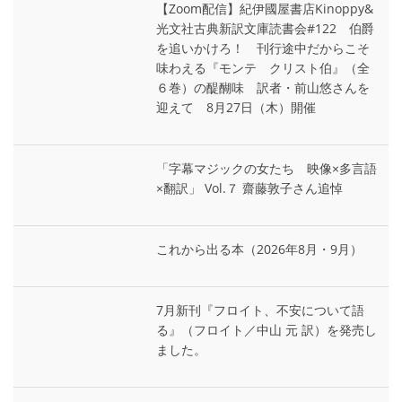
【Zoom配信】紀伊國屋書店Kinoppy&
光文社古典新訳文庫読書会#122 伯爵
を追いかけろ！ 刊行途中だからこそ
味わえる『モンテ゠クリスト伯』（全
６巻）の醍醐味 訳者・前山悠さんを
迎えて 8月27日（木）開催
「字幕マジックの女たち 映像×多言語
×翻訳」 Vol.７ 齋藤敦子さん追悼
これから出る本（2026年8月・9月）
7月新刊『フロイト、不安について語
る』（フロイト／中山 元 訳）を発売し
ました。