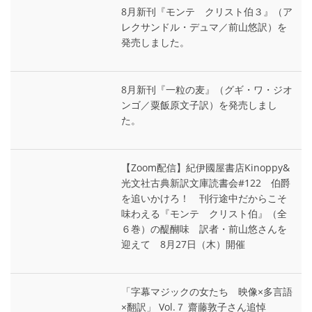
8月新刊『モンテ゠クリスト伯３』（ア
レクサンドル・デュマ／前山悠訳）を
発売しました。
8月新刊『一粒の麦』（グギ・ワ・ジオ
ンゴ／粟飯原文子訳）を発売しまし
た。
【Zoom配信】紀伊國屋書店Kinoppy&
光文社古典新訳文庫読書会#122 伯爵
を追いかけろ！ 刊行途中だからこそ
味わえる『モンテ゠クリスト伯』（全
６巻）の醍醐味 訳者・前山悠さんを
迎えて 8月27日（木）開催
「字幕マジックの女たち 映像×多言語
×翻訳」 Vol.７ 齋藤敦子さん追悼