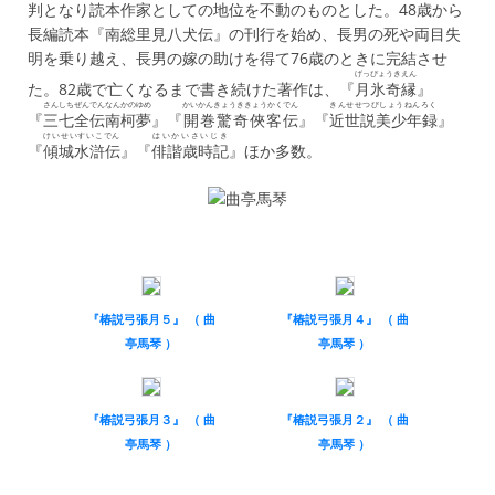
判となり読本作家としての地位を不動のものとした。48歳から
長編読本『南総里見八犬伝』の刊行を始め、長男の死や両目失
明を乗り越え、長男の嫁の助けを得て76歳のときに完結させ
げっぴょうきえん
た。82歳で亡くなるまで書き続けた著作は、『
月氷奇縁
』
さんしちぜんでんなんかのゆめ
かいかんきょうききょうかくでん
きんせせつびしょうねんろく
『
三七全伝南柯夢
』『
開巻驚奇俠客伝
』『
近世説美少年録
』
けいせいすいこでん
はいかいさいじき
『
傾城水滸伝
』『
俳諧歳時記
』ほか多数。
『椿説弓張月５』 （ 曲
『椿説弓張月４』 （ 曲
亭馬琴 ）
亭馬琴 ）
『椿説弓張月３』 （ 曲
『椿説弓張月２』 （ 曲
亭馬琴 ）
亭馬琴 ）