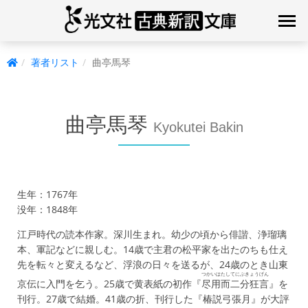
著者リスト
曲亭馬琴
曲亭馬琴
Kyokutei Bakin
生年：1767年
没年：1848年
江戸時代の読本作家。深川生まれ。幼少の頃から俳諧、浄瑠璃
本、軍記などに親しむ。14歳で主君の松平家を出たのちも仕え
先を転々と変えるなど、浮浪の日々を送るが、24歳のとき山東
つかいはたしてにぶきょうげん
京伝に入門を乞う。25歳で黄表紙の初作『
尽用而二分狂言
』を
刊行。27歳で結婚。41歳の折、刊行した『椿説弓張月』が大評