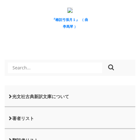
『椿説弓張月１』 （ 曲
亭馬琴 ）
光文社古典新訳文庫について
著者リスト