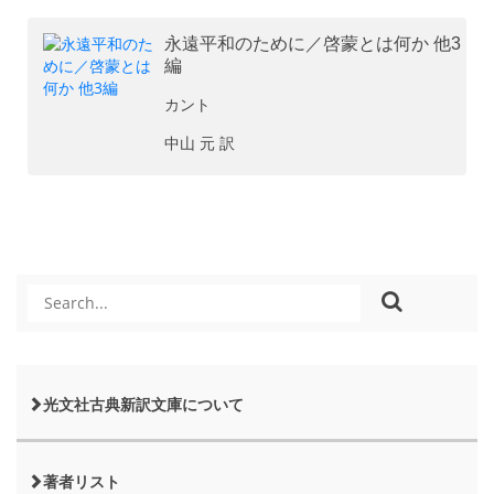
永遠平和のために／啓蒙とは何か 他3
編
カント
中山 元 訳
光文社古典新訳文庫について
著者リスト