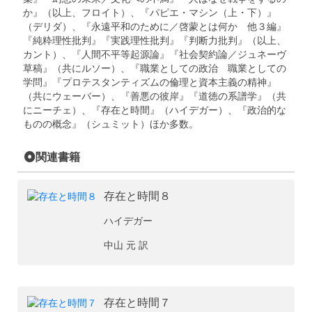
か』（以上、フロイト）、『パピエ・マシン（上・下）』
（デリダ）、『永遠平和のために／啓蒙とは何か 他３編』
『純粋理性批判』『実践理性批判』『判断力批判』（以上、
カント）、『人間不平等起源論』『社会契約論／ジュネーヴ
草稿』（共にルソー）、『職業としての政治 職業としての
学問』『プロテスタンティズムの倫理と資本主義の精神』
（共にウェーバー）、『善悪の彼岸』『道徳の系譜学』（共
にニーチェ）、『存在と時間』（ハイデガー）、『政治的な
ものの概念』（シュミット）ほか多数。
関連書籍
存在と時間８
ハイデガー
中山 元 訳
存在と時間７