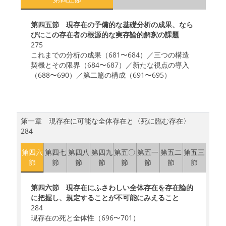
第四五節 現存在の予備的な基礎分析の成果、なら
びにこの存在者の根源的な実存論的解釈の課題
275
これまでの分析の成果（681〜684）／三つの構造
契機とその限界（684〜687）／新たな視点の導入
（688〜690）／第二篇の構成（691〜695）
第一章 現存在に可能な全体存在と〈死に臨む存在〉
284
第四六
第四七
第四八
第四九
第五〇
第五一
第五二
第五三
節
節
節
節
節
節
節
節
第四六節 現存在にふさわしい全体存在を存在論的
に把握し、規定することが不可能にみえること
284
現存在の死と全体性（696〜701）