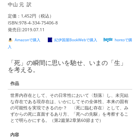
中山 元 訳
定価：1,452円（税込）
ISBN:978-4-334-75406-8
発売日:2019.07.11
Amazonで購入
紀伊国屋BookWebで購入
hontoで購
入
「死」の瞬間に思いを馳せ、いまの「生」
を考える。
作品
世界内存在として、その日常性において〈頽落〉し、未完結
な存在である現存在は、いかにしてその全体性、本来の固有
の可能性を実現できるのか？ 〈死に臨む存在〉として、み
ずからの死に直面するあり方、「死への先駆」を考察するこ
とで明らかにする。（第2篇第2章第60節まで）
内容