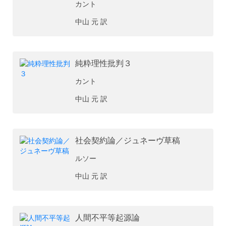
カント
中山 元 訳
純粋理性批判３
カント
中山 元 訳
社会契約論／ジュネーヴ草稿
ルソー
中山 元 訳
人間不平等起源論