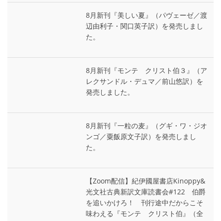
8月新刊『美しい夏』（パヴェーゼ／渡
辺由利子・関口英子訳）を発売しまし
た。
8月新刊『モンテ゠クリスト伯３』（ア
レクサンドル・デュマ／前山悠訳）を
発売しました。
8月新刊『一粒の麦』（グギ・ワ・ジオ
ンゴ／粟飯原文子訳）を発売しまし
た。
【Zoom配信】紀伊國屋書店Kinoppy&
光文社古典新訳文庫読書会#122 伯爵
を追いかけろ！ 刊行途中だからこそ
味わえる『モンテ゠クリスト伯』（全