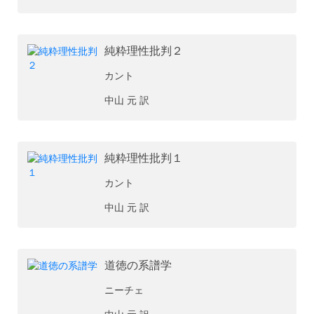
純粋理性批判２
カント
中山 元 訳
純粋理性批判１
カント
中山 元 訳
道徳の系譜学
ニーチェ