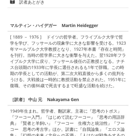
訳者あとがき
マルティン・ハイデガー Martin Heidegger
[ 1889 － 1976 ] ドイツの哲学者。フライブルク大学で哲
学を学び、フッサールの現象学に大きな影響を受ける。1923
年マールブルク大学教授となり、1927年本書『存在と時間』
を刊行。当時の哲学界に大きな衝撃を与えた。翌1928年フラ
イブルク大学に戻り、フッサール後任の正教授となる。ナチ
ス台頭期の1933年に学長に選任されるも1年で辞職。この時
期の学長としての活動が、第二次大戦直後から多くの批判を
うける。大戦後は一時的に教授活動を禁止された。1951年に
復職、その後86歳で死去するまで旺盛な活動を続けた。
［訳者］ 中山 元 Nakayama Gen
1949年生まれ。哲学者、翻訳家。主著に『思考のトポス』
『フーコー入門』『はじめて読むフーコー』『思考の用語辞
典』『賢者と羊飼い』『フーコー 生権力と統治性』『フー
コー 思考の考古学』ほか。訳書に『自我論集』『エロス論
集』『幻想の未来／文化への不満』『人はなぜ戦争をするの