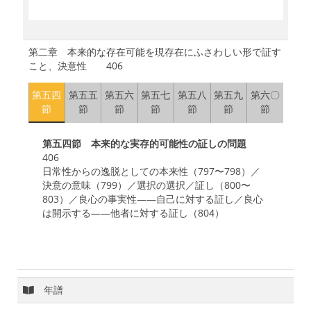
第二章 本来的な存在可能を現存在にふさわしい形で証す
こと、決意性 406
第五四
第五五
第五六
第五七
第五八
第五九
第六〇
節
節
節
節
節
節
節
第五四節 本来的な実存的可能性の証しの問題
406
日常性からの逸脱としての本来性（797〜798）／
決意の意味（799）／選択の選択／証し（800〜
803）／良心の事実性——自己に対する証し／良心
は開示する——他者に対する証し（804）
年譜