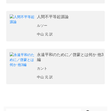
人間不平等起源論
ルソー
中山 元 訳
永遠平和のために／啓蒙とは何か 他3
編
カント
中山 元 訳