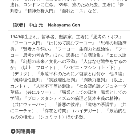
逃れ、ロンドンに亡命。'39年、癌のため死去。主著に『夢
判断』『精神分析入門』『自我とエス』など。
［訳者］ 中山 元 Nakayama Gen
1949年生まれ。哲学者、翻訳家。主著に『思考のトポス』
『フーコー入門』『はじめて読むフーコー』『思考の用語辞
典』『賢者と羊飼い』『フーコー 生権力と統治性』『フー
コー 思考の考古学』ほか。訳書に『自我論集』『エロス論
集』『幻想の未来／文化への不満』『人はなぜ戦争をするの
か』（以上、フロイト）、『パピエ・マシン（上・下）』
（デリダ）、『永遠平和のために／啓蒙とは何か 他３編』
『純粋理性批判』『実践理性批判』『判断力批判』（以上、
カント）、『人間不平等起源論』『社会契約論／ジュネーヴ
草稿』（共にルソー）、『職業としての政治 職業としての
学問』『プロテスタンティズムの倫理と資本主義の精神』
（共にウェーバー）、『善悪の彼岸』『道徳の系譜学』（共
にニーチェ）、『存在と時間』（ハイデガー）、『政治的な
ものの概念』（シュミット）ほか多数。
関連書籍