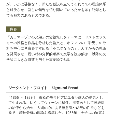
が、いかに妥協なく、新たな仮説を立ててそれまでの理論体系
と対決させ、新しい領野を切り開いていったかを示す記録とし
ても魅力のあるものである。
内容
『カラマーゾフの兄弟』の父親殺しをテーマに、ドストエフス
キーの性格と作品を分析した論文と、ホフマンの「砂男」の分
析を中心に考察をすすめる「不気味なもの」。みずからの理論
を発展させ、鋭い精神分析的考察で文学を読み解き、以降の文
学論に大きな影響を与えた重要論文6編。
ジークムント・フロイト Sigmund Freud
[ 1856 － 1939 ] 東欧のモラビアにユダヤ商人の長男とし
て生まれる。幼くしてウィーンに移住。開業医として神経症
の治療から始め、人間の心にある無意識や幼児の性欲などを
発見、精神分析の理論を構築した。1938年、ナチスの迫害を