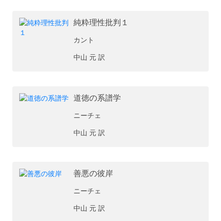
純粋理性批判１
カント
中山 元 訳
道徳の系譜学
ニーチェ
中山 元 訳
善悪の彼岸
ニーチェ
中山 元 訳