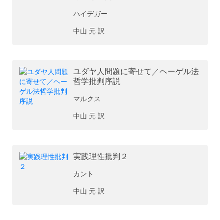
ハイデガー
中山 元 訳
ユダヤ人問題に寄せて／ヘーゲル法
哲学批判序説
マルクス
中山 元 訳
実践理性批判２
カント
中山 元 訳