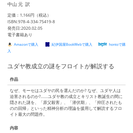
中山 元 訳
定価：1,166円（税込）
ISBN:978-4-334-75419-8
発売日:2020.02.05
電子書籍あり
Amazonで購入
紀伊国屋BookWebで購入
hontoで購
入
ユダヤ教成立の謎をフロイトが解説する
作品
なぜ、モーセはユダヤの民を選んだのか? なぜ、ユダヤ人は
迫害されるのか?......ユダヤ教の成立とキリスト教誕生の間に
隠された謎を、「原父殺害」、「潜伏期」、「抑圧されたも
のの回帰」といった精神分析の理論を援用して解読するフロ
イト最大の問題作。
内容