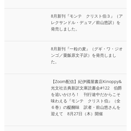
8月新刊『モンテ゠クリスト伯３』（ア
レクサンドル・デュマ／前山悠訳）を
発売しました。
8月新刊『一粒の麦』（グギ・ワ・ジオ
ンゴ／粟飯原文子訳）を発売しまし
た。
【Zoom配信】紀伊國屋書店Kinoppy&
光文社古典新訳文庫読書会#122 伯爵
を追いかけろ！ 刊行途中だからこそ
味わえる『モンテ゠クリスト伯』（全
６巻）の醍醐味 訳者・前山悠さんを
迎えて 8月27日（木）開催