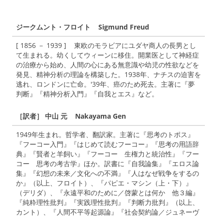
ジークムント・フロイト Sigmund Freud
[ 1856 － 1939 ] 東欧のモラビアにユダヤ商人の長男とし
て生まれる。幼くしてウィーンに移住。開業医として神経症
の治療から始め、人間の心にある無意識や幼児の性欲などを
発見、精神分析の理論を構築した。1938年、ナチスの迫害を
逃れ、ロンドンに亡命。'39年、癌のため死去。主著に『夢
判断』『精神分析入門』『自我とエス』など。
［訳者］ 中山 元 Nakayama Gen
1949年生まれ。哲学者、翻訳家。主著に『思考のトポス』
『フーコー入門』『はじめて読むフーコー』『思考の用語辞
典』『賢者と羊飼い』『フーコー 生権力と統治性』『フー
コー 思考の考古学』ほか。訳書に『自我論集』『エロス論
集』『幻想の未来／文化への不満』『人はなぜ戦争をするの
か』（以上、フロイト）、『パピエ・マシン（上・下）』
（デリダ）、『永遠平和のために／啓蒙とは何か 他３編』
『純粋理性批判』『実践理性批判』『判断力批判』（以上、
カント）、『人間不平等起源論』『社会契約論／ジュネーヴ