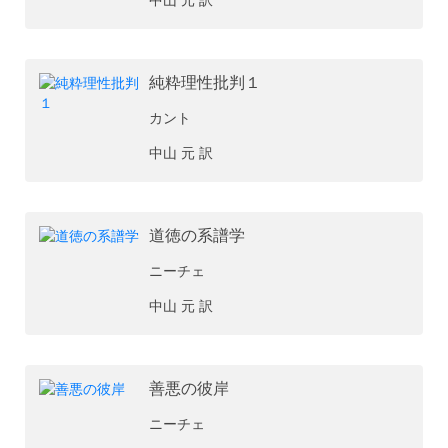
純粋理性批判１
カント
中山 元 訳
道徳の系譜学
ニーチェ
中山 元 訳
善悪の彼岸
ニーチェ