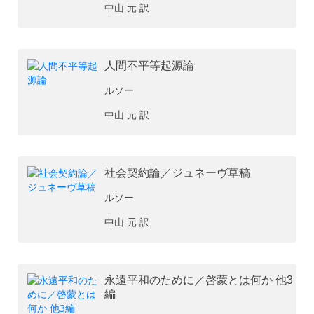
中山 元 訳
人間不平等起源論
ルソー
中山 元 訳
社会契約論／ジュネーヴ草稿
ルソー
中山 元 訳
永遠平和のために／啓蒙とは何か 他3
編