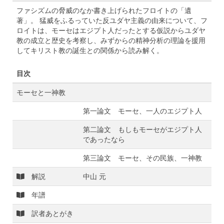
ファシズムの脅威のなか書き上げられたフロイトの「遺
著」。 猛威をふるっていた反ユダヤ主義の由来について、フ
ロイトは、モーセはエジプト人だったとする仮説からユダヤ
教の成立と歴史を考察し、みずからの精神分析の理論を援用
してキリスト教の誕生との関係から読み解く。
目次
モーセと一神教
第一論文 モーセ、一人のエジプト人
第二論文 もしもモーセがエジプト人
であったなら
第三論文 モーセ、その民族、一神教
解説
中山 元
年譜
訳者あとがき