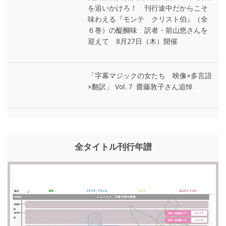
を追いかけろ！ 刊行途中だからこそ
味わえる『モンテ゠クリスト伯』（全
６巻）の醍醐味 訳者・前山悠さんを
迎えて 8月27日（木）開催
「字幕マジックの女たち 映像×多言語
×翻訳」 Vol.７ 齋藤敦子さん追悼
全タイトル刊行年譜