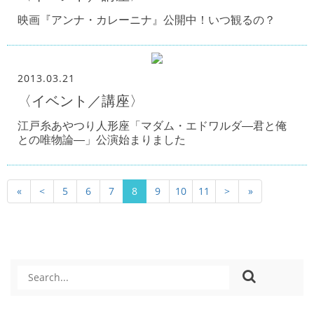
映画『アンナ・カレーニナ』公開中！いつ観るの？
2013.03.21
〈イベント／講座〉
江戸糸あやつり人形座「マダム・エドワルダ―君と俺
との唯物論―」公演始まりました
«
<
5
6
7
8
9
10
11
>
»