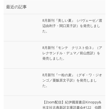
最近の記事
8月新刊『美しい夏』（パヴェーゼ／渡
辺由利子・関口英子訳）を発売しまし
た。
8月新刊『モンテ゠クリスト伯３』（ア
レクサンドル・デュマ／前山悠訳）を
発売しました。
8月新刊『一粒の麦』（グギ・ワ・ジオ
ンゴ／粟飯原文子訳）を発売しまし
た。
【Zoom配信】紀伊國屋書店Kinoppy&
光文社古典新訳文庫読書会#122 伯爵