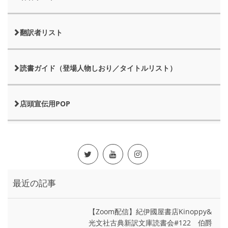
翻訳者リスト
読書ガイド（登場人物しおり／タイトルリスト）
店頭宣伝用POP
最近の記事
【Zoom配信】紀伊國屋書店Kinoppy&
光文社古典新訳文庫読書会#122 伯爵