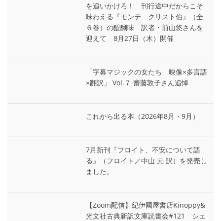
を追いかけろ！ 刊行途中だからこそ
味わえる『モンテ゠クリスト伯』（全
６巻）の醍醐味 訳者・前山悠さんを
迎えて 8月27日（木）開催
「字幕マジックの女たち 映像×多言語
×翻訳」 Vol.７ 齋藤敦子さん追悼
これから出る本（2026年8月・9月）
7月新刊『フロイト、不安について語
る』（フロイト／中山 元 訳）を発売し
ました。
【Zoom配信】紀伊國屋書店Kinoppy&
光文社古典新訳文庫読書会#121 シェ