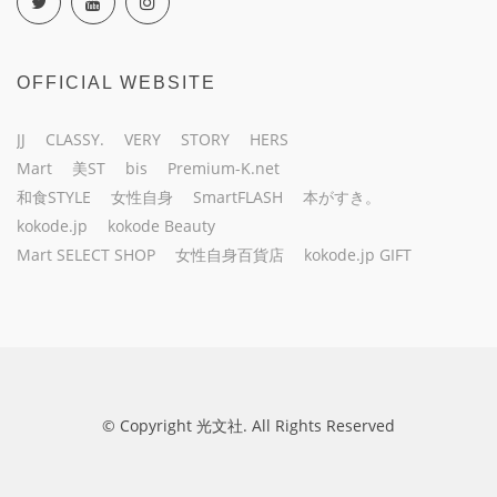
OFFICIAL WEBSITE
JJ
CLASSY.
VERY
STORY
HERS
Mart
美ST
bis
Premium-K.net
和食STYLE
女性自身
SmartFLASH
本がすき。
kokode.jp
kokode Beauty
Mart SELECT SHOP
女性自身百貨店
kokode.jp GIFT
© Copyright 光文社. All Rights Reserved