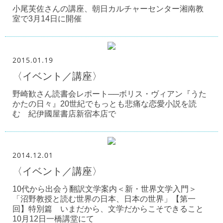
小尾芙佐さんの講座、朝日カルチャーセンター湘南教
室で3月14日に開催
2015.01.19
〈イベント／講座〉
野崎歓さん読書会レポート──ボリス・ヴィアン『うた
かたの日々』20世紀でもっとも悲痛な恋愛小説を読
む 紀伊國屋書店新宿本店で
2014.12.01
〈イベント／講座〉
10代から出会う翻訳文学案内＜新・世界文学入門＞
「沼野教授と読む世界の日本、日本の世界」【第一
回】特別篇 いまだから、文学だからこそできること
10月12日一橋講堂にて