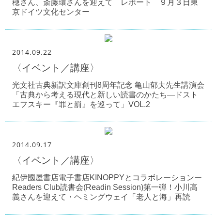
穂さん、斎藤環さんを迎えて レポート ９月３日東
京ドイツ文化センター
2014.09.22
〈イベント／講座〉
光文社古典新訳文庫創刊8周年記念 亀山郁夫先生講演会
「古典から考える現代と新しい読書のかたち―ドスト
エフスキー『罪と罰』を巡って」VOL.2
2014.09.17
〈イベント／講座〉
紀伊國屋書店電子書店KINOPPYとコラボレーションー
Readers Club読書会(Readin Session)第一弾！小川高
義さんを迎えて・ヘミングウェイ「老人と海」再読