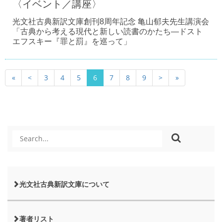
〈イベント／講座〉
光文社古典新訳文庫創刊8周年記念 亀山郁夫先生講演会
「古典から考える現代と新しい読書のかたち―ドスト
エフスキー『罪と罰』を巡って」
«
<
3
4
5
6
7
8
9
>
»
光文社古典新訳文庫について
著者リスト