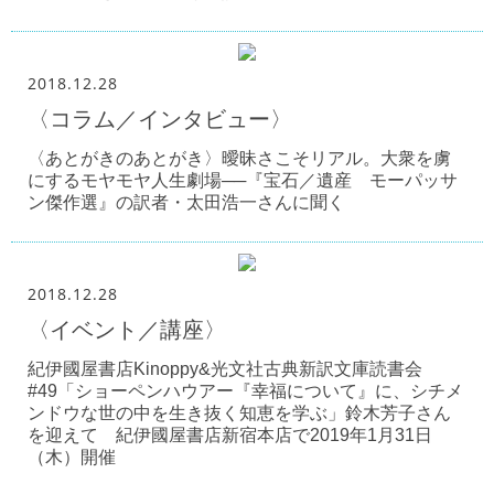
2018.12.28
〈コラム／インタビュー〉
〈あとがきのあとがき〉曖昧さこそリアル。大衆を虜
にするモヤモヤ人生劇場──『宝石／遺産 モーパッサ
ン傑作選』の訳者・太田浩一さんに聞く
2018.12.28
〈イベント／講座〉
紀伊國屋書店Kinoppy&光文社古典新訳文庫読書会
#49「ショーペンハウアー『幸福について』に、シチメ
ンドウな世の中を生き抜く知恵を学ぶ」鈴木芳子さん
を迎えて 紀伊國屋書店新宿本店で2019年1月31日
（木）開催