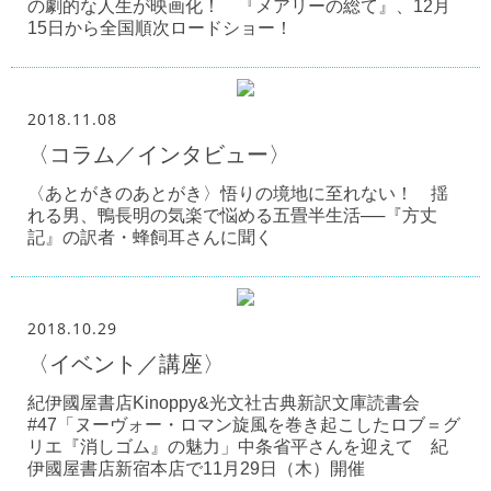
の劇的な人生が映画化！ 『メアリーの総て』、12月
15日から全国順次ロードショー！
2018.11.08
〈コラム／インタビュー〉
〈あとがきのあとがき〉悟りの境地に至れない！ 揺
れる男、鴨長明の気楽で悩める五畳半生活──『方丈
記』の訳者・蜂飼耳さんに聞く
2018.10.29
〈イベント／講座〉
紀伊國屋書店Kinoppy&光文社古典新訳文庫読書会
#47「ヌーヴォー・ロマン旋風を巻き起こしたロブ＝グ
リエ『消しゴム』の魅力」中条省平さんを迎えて 紀
伊國屋書店新宿本店で11月29日（木）開催