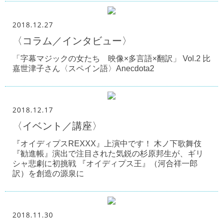
2018.12.27
〈コラム／インタビュー〉
「字幕マジックの女たち 映像×多言語×翻訳」 Vol.2 比
嘉世津子さん〈スペイン語〉Anecdota2
2018.12.17
〈イベント／講座〉
『オイディプスREXXX』上演中です！ 木ノ下歌舞伎
『勧進帳』演出で注目された気鋭の杉原邦生が、ギリ
シャ悲劇に初挑戦 『オイディプス王』（河合祥一郎
訳）を創造の源泉に
2018.11.30