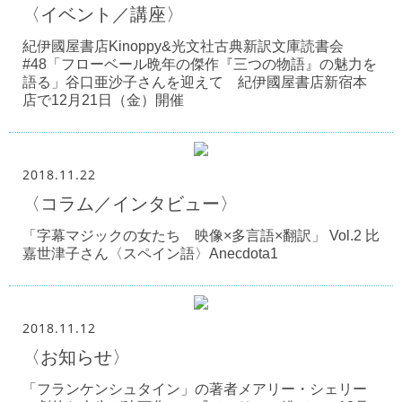
〈イベント／講座〉
紀伊國屋書店Kinoppy&光文社古典新訳文庫読書会
#48「フローベール晩年の傑作『三つの物語』の魅力を
語る」谷口亜沙子さんを迎えて 紀伊國屋書店新宿本
店で12月21日（金）開催
2018.11.22
〈コラム／インタビュー〉
「字幕マジックの女たち 映像×多言語×翻訳」 Vol.2 比
嘉世津子さん〈スペイン語〉Anecdota1
2018.11.12
〈お知らせ〉
「フランケンシュタイン」の著者メアリー・シェリー