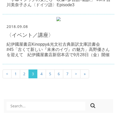
川美奈子さん〈ドイツ語〉Episode3
2018.09.08
〈イベント／講座〉
紀伊國屋書店Kinoppy&光文社古典新訳文庫読書会
#45「古くて新しい『未来のイヴ』の魅力」高野優さん
を迎えて 紀伊國屋書店新宿本店で9月28日（金）開催
<
1
2
3
4
5
6
7
>
»