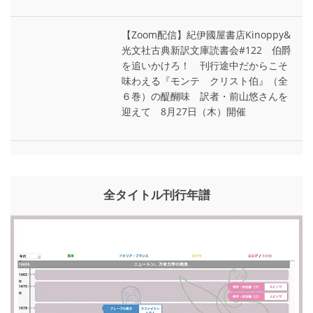
【Zoom配信】紀伊國屋書店Kinoppy&
光文社古典新訳文庫読書会#122 伯爵
を追いかけろ！ 刊行途中だからこそ
味わえる『モンテ゠クリスト伯』（全
６巻）の醍醐味 訳者・前山悠さんを
迎えて 8月27日（木）開催
全タイトル刊行年譜