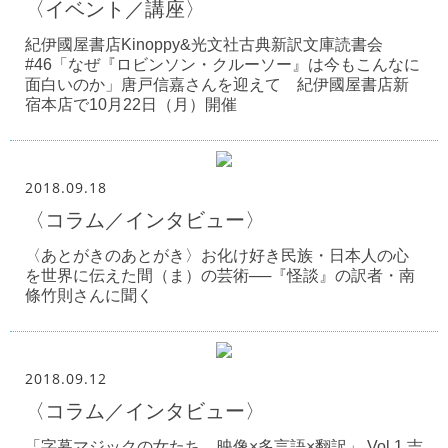
〈イベント／講座〉
紀伊國屋書店Kinoppy&光文社古典新訳文庫読書会
#46「なぜ『ロビンソン・クルーソー』は今もこんなに
面白いのか」唐戸信嘉さんを迎えて 紀伊國屋書店新
宿本店で10月22日（月）開催
2018.09.18
〈コラム／インタビュー〉
〈あとがきのあとがき〉お化け好き民族・日本人の心
を世界に伝えた間（ま）の芸術──『怪談』の訳者・南
條竹則さんに聞く
2018.09.12
〈コラム／インタビュー〉
「字幕マジックの女たち 映像×多言語×翻訳」 Vol.1 吉