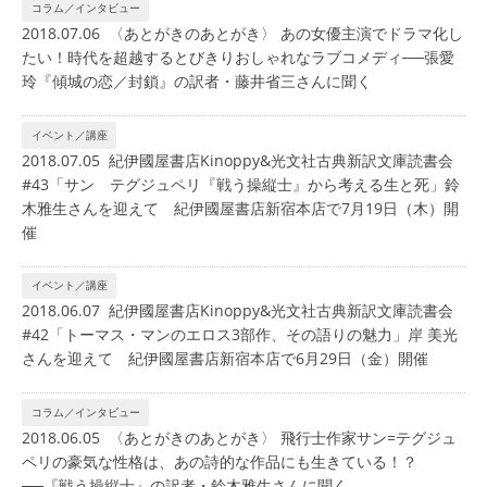
コラム／インタビュー
2018.07.06 〈あとがきのあとがき〉 あの女優主演でドラマ化し
たい！時代を超越するとびきりおしゃれなラブコメディ──張愛
玲『傾城の恋／封鎖』の訳者・藤井省三さんに聞く
イベント／講座
2018.07.05 紀伊國屋書店Kinoppy&光文社古典新訳文庫読書会
#43「サン゠テグジュペリ『戦う操縦士』から考える生と死」鈴
木雅生さんを迎えて 紀伊國屋書店新宿本店で7月19日（木）開
催
イベント／講座
2018.06.07 紀伊國屋書店Kinoppy&光文社古典新訳文庫読書会
#42「トーマス・マンのエロス3部作、その語りの魅力」岸 美光
さんを迎えて 紀伊國屋書店新宿本店で6月29日（金）開催
コラム／インタビュー
2018.06.05 〈あとがきのあとがき〉 飛行士作家サン=テグジュ
ペリの豪気な性格は、あの詩的な作品にも生きている！？
──『戦う操縦士』の訳者・鈴木雅生さんに聞く