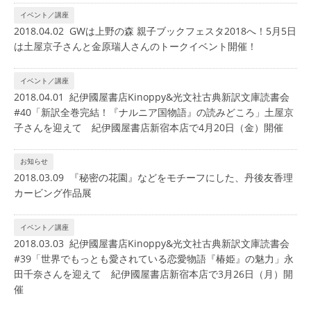
イベント／講座
2018.04.02 GWは上野の森 親子ブックフェスタ2018へ！5月5日
は土屋京子さんと金原瑞人さんのトークイベント開催！
イベント／講座
2018.04.01 紀伊國屋書店Kinoppy&光文社古典新訳文庫読書会
#40「新訳全巻完結！『ナルニア国物語』の読みどころ」土屋京
子さんを迎えて 紀伊國屋書店新宿本店で4月20日（金）開催
お知らせ
2018.03.09 『秘密の花園』などをモチーフにした、丹後友香理
カービング作品展
イベント／講座
2018.03.03 紀伊國屋書店Kinoppy&光文社古典新訳文庫読書会
#39「世界でもっとも愛されている恋愛物語『椿姫』の魅力」永
田千奈さんを迎えて 紀伊國屋書店新宿本店で3月26日（月）開
催