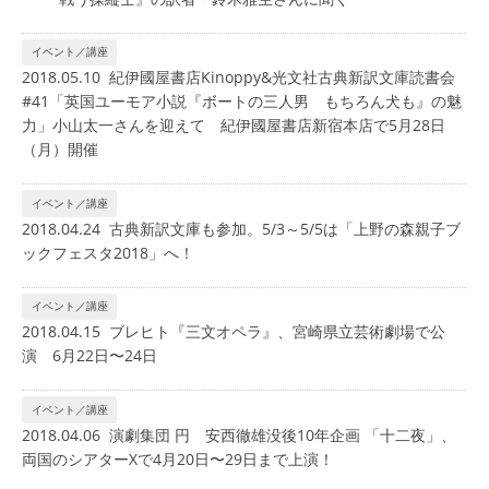
イベント／講座
2018.05.10 紀伊國屋書店Kinoppy&光文社古典新訳文庫読書会
#41「英国ユーモア小説『ボートの三人男 もちろん犬も』の魅
力」小山太一さんを迎えて 紀伊國屋書店新宿本店で5月28日
（月）開催
イベント／講座
2018.04.24 古典新訳文庫も参加。5/3～5/5は「上野の森親子ブ
ックフェスタ2018」へ！
イベント／講座
2018.04.15 ブレヒト『三文オペラ』、宮崎県立芸術劇場で公
演 6月22日〜24日
イベント／講座
2018.04.06 演劇集団 円 安西徹雄没後10年企画 「十二夜」、
両国のシアターXで4月20日〜29日まで上演！