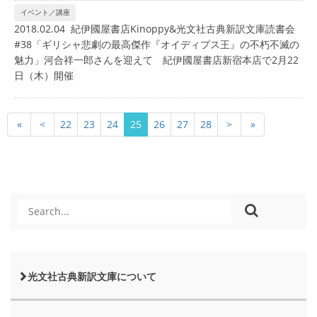
イベント／講座
2018.02.04 紀伊國屋書店Kinoppy&光文社古典新訳文庫読書会
#38「ギリシャ悲劇の最高傑作『オイディプス王』の不朽不滅の
魅力」河合祥一郎さんを迎えて 紀伊國屋書店新宿本店で2月22
日（木）開催
«
<
22
23
24
25
26
27
28
>
»
光文社古典新訳文庫について