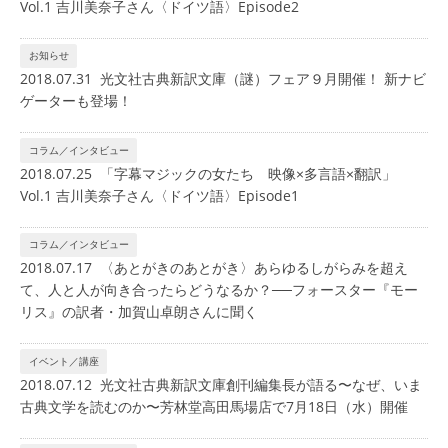
Vol.1 吉川美奈子さん〈ドイツ語〉Episode2
お知らせ
2018.07.31 光文社古典新訳文庫（謎）フェア９月開催！ 新ナビ
ゲーターも登場！
コラム／インタビュー
2018.07.25 「字幕マジックの女たち 映像×多言語×翻訳」
Vol.1 吉川美奈子さん〈ドイツ語〉Episode1
コラム／インタビュー
2018.07.17 〈あとがきのあとがき〉あらゆるしがらみを超え
て、人と人が向き合ったらどうなるか？──フォースター『モー
リス』の訳者・加賀山卓朗さんに聞く
イベント／講座
2018.07.12 光文社古典新訳文庫創刊編集長が語る〜なぜ、いま
古典文学を読むのか〜芳林堂高田馬場店で7月18日（水）開催