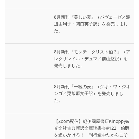
8月新刊『美しい夏』（パヴェーゼ／渡
辺由利子・関口英子訳）を発売しまし
た。
8月新刊『モンテ゠クリスト伯３』（ア
レクサンドル・デュマ／前山悠訳）を
発売しました。
8月新刊『一粒の麦』（グギ・ワ・ジオ
ンゴ／粟飯原文子訳）を発売しまし
た。
【Zoom配信】紀伊國屋書店Kinoppy&
光文社古典新訳文庫読書会#122 伯爵
を追いかけろ！ 刊行途中だからこそ