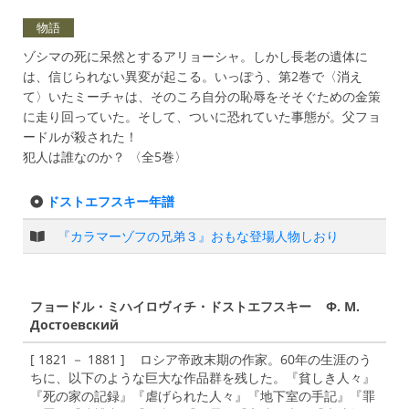
物語
ゾシマの死に呆然とするアリョーシャ。しかし長老の遺体に
は、信じられない異変が起こる。いっぽう、第2巻で〈消え
て〉いたミーチャは、そのころ自分の恥辱をそそぐための金策
に走り回っていた。そして、ついに恐れていた事態が。父フョ
ードルが殺された！
犯人は誰なのか？ 〈全5巻〉
ドストエフスキー年譜
『カラマーゾフの兄弟３』おもな登場人物しおり
フョードル・ミハイロヴィチ・ドストエフスキー Ф. М.
Достоевский
[ 1821 － 1881 ] ロシア帝政末期の作家。60年の生涯のう
ちに、以下のような巨大な作品群を残した。『貧しき人々』
『死の家の記録』『虐げられた人々』『地下室の手記』『罪