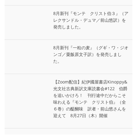
8月新刊『モンテ゠クリスト伯３』（ア
レクサンドル・デュマ／前山悠訳）を
発売しました。
8月新刊『一粒の麦』（グギ・ワ・ジオ
ンゴ／粟飯原文子訳）を発売しまし
た。
【Zoom配信】紀伊國屋書店Kinoppy&
光文社古典新訳文庫読書会#122 伯爵
を追いかけろ！ 刊行途中だからこそ
味わえる『モンテ゠クリスト伯』（全
６巻）の醍醐味 訳者・前山悠さんを
迎えて 8月27日（木）開催