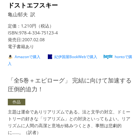
ドストエフスキー
亀山郁夫 訳
定価：1,210円（税込）
ISBN:978-4-334-75123-4
発売日:2007.02.08
電子書籍あり
Amazonで購入
紀伊国屋BookWebで購入
hontoで購
入
「全5巻＋エピローグ」 完結に向けて加速する
圧倒的迫力！
作品
主題は運命でありリアリズムである。法と文学の対立、ドミー
トリーの好きな「リアリズム」との対決といってもよい。リア
リズムに人間の高潔と意地が絡みつくとき、事態は悲劇的
に……。（訳者）