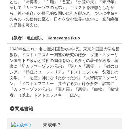
と罰』『賭博者』『白痴』『悪霊』『永遠の夫』『未成年』
そして『カラマーゾフの兄弟』。キリストを理想としなが
ら、神か革命かの根元的な問いに引き裂かれ、ついに生命そ
のものへの信仰に至る。日本を含む世界の文学に、空前絶後
の影響を与えた。
［訳者］ 亀山郁夫 Kameyama Ikuo
1949年生まれ。名古屋外国語大学学長。東京外国語大学名誉
教授。ドストエフスキー関連の研究のほか、ソ連・スターリ
ン体制下の政治と芸術の関係をめぐる多くの著作がある。著
書に『新カラマーゾフの兄弟』『謎とき「悪霊」』『磔のロ
シア』『熱狂とユーフォリア』『ドストエフスキー父殺しの
文学』『「悪霊」神になりたかった男』『大審問官スターリ
ン』『ドストエフスキー 共苦する力』ほか多数。訳書に
『カラマーゾフの兄弟』『罪と罰』『悪霊』『白痴』『賭博
者』（以上、ドストエフスキー）ほか。
関連書籍
未成年３